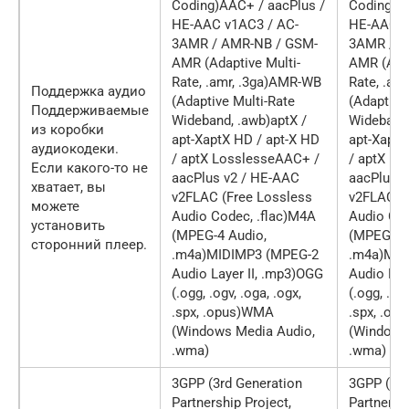
Coding)AAC+ / aacPlus /
Coding)AA
HE-AAC v1AC3 / AC-
HE-AAC v
3AMR / AMR-NB / GSM-
3AMR / A
AMR (Adaptive Multi-
AMR (Adap
Rate, .amr, .3ga)AMR-WB
Rate, .am
Поддержка аудио
(Adaptive Multi-Rate
(Adaptive
Поддерживаемые
Wideband, .awb)aptX /
Wideband,
из коробки
apt-XaptX HD / apt-X HD
apt-XaptX
аудиокодеки.
/ aptX LosslesseAAC+ /
/ aptX L
Если какого-то не
aacPlus v2 / HE-AAC
aacPlus 
хватает, вы
v2FLAC (Free Lossless
v2FLAC (F
можете
Audio Codec, .flac)M4A
Audio Cod
установить
(MPEG-4 Audio,
(MPEG-4 
сторонний плеер.
.m4a)MIDIMP3 (MPEG-2
.m4a)MID
Audio Layer II, .mp3)OGG
Audio Lay
(.ogg, .ogv, .oga, .ogx,
(.ogg, .ogv
.spx, .opus)WMA
.spx, .o
(Windows Media Audio,
(Windows
.wma)
.wma)
3GPP (3rd Generation
3GPP (3rd
Partnership Project,
Partnershi