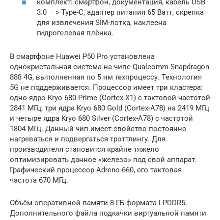
комплект: смартфон, документация, кабель USB
3.0 – > Type-C, адаптер питания 65 Ватт, скрепка
для извлечения SIM-лотка, наклеена
гидрогелевая плёнка.
В смартфоне Huawei P50 Pro установлена
однокристальная система-на-чипе Qualcomm Snapdragon
888 4G, выполненная по 5 нм техпроцессу. Технология
5G не поддерживается. Процессор имеет три кластера:
одно ядро Kryo 680 Prime (Cortex-X1) с тактовой частотой
2841 МГц, три ядра Kryo 680 Gold (Cortex-A78) на 2419 МГц
и четыре ядра Kryo 680 Silver (Cortex-A78) с частотой
1804 МГц. Данный чип имеет свойство постоянно
нагреваться и подвергаться троттлингу. Для
производителя становится крайне тяжело
оптимизировать данное «железо» под свой аппарат.
Графический процессор Adreno 660, его тактовая
частота 670 МГц.
Объём оперативной памяти 8 ГБ формата LPDDR5.
Дополнительного файла подкачки виртуальной памяти