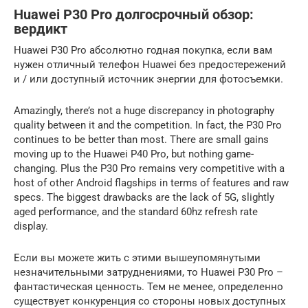
Huawei P30 Pro долгосрочный обзор:
вердикт
Huawei P30 Pro абсолютно годная покупка, если вам
нужен отличный телефон Huawei без предостережений
и / или доступный источник энергии для фотосъемки.
Amazingly, there’s not a huge discrepancy in photography
quality between it and the competition. In fact, the P30 Pro
continues to be better than most. There are small gains
moving up to the Huawei P40 Pro, but nothing game-
changing. Plus the P30 Pro remains very competitive with a
host of other Android flagships in terms of features and raw
specs. The biggest drawbacks are the lack of 5G, slightly
aged performance, and the standard 60hz refresh rate
display.
Если вы можете жить с этими вышеупомянутыми
незначительными затруднениями, то Huawei P30 Pro –
фантастическая ценность. Тем не менее, определенно
существует конкуренция со стороны новых доступных