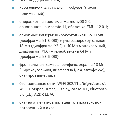
NFC: поддерживается;
аккумулятор: 4360 мА*ч, Li-polymer (Литий-
полимерный);
операционная система: HarmonyOS 2.0,
основанная на Android 11, оболочка EMUI 12.0.1;
основные камеры: широкоугольная 12/50 Мп
(диафрагма f/1.8, OIS) + ультраширокоугольная
13 Мп (диафрагма f/2.2) + 40 Мп монохромный,
диафрагма f/1.6) + телеобъектив 64 Мп
(диафрагма f/3.5, OIS);
фронтальные камеры: селфи-камера на 13 Мп
(широкоугольная, диафрагма f/2.4, автофокус),
сканирование лица;
беспроводные сети: Wi-Fi 802.11 a/b/g/n/ac/ax/,
Wi-Fi Hotspot, Direct, Display, 2×2 MIMO, Bluetooth
5.0 (LE), A2DP, LDAC;
сканер отпечатков пальцев: ультразвуковой,
встроенный в экран;