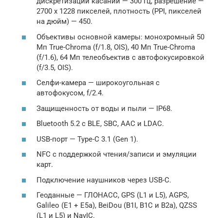
дискретизации касаний — 300 Гц, разрешение —
2700 х 1228 пикселей, плотность (PPI, пикселей
на дюйм) — 450.
Объективы основной камеры: монохромный 50
Мп True-Chroma (f/1.8, OIS), 40 Мп True-Chroma
(f/1.6), 64 Мп телеобъектив с автофокусировкой
(f/3.5, OIS).
Селфи-камера — широкоугольная с
автофокусом, f/2.4.
Защищенность от воды и пыли — IP68.
Bluetooth 5.2 с BLE, SBC, AAC и LDAC.
USB-порт — Type-C 3.1 (Gen 1).
NFC с поддержкой чтения/записи и эмуляции
карт.
Подключение наушников через USB-C.
Геоданные — ГЛОНАСС, GPS (L1 и L5), AGPS,
Galileo (E1 + E5a), BeiDou (B1I, B1C и B2a), QZSS
(L1 и L5) и NavIC.