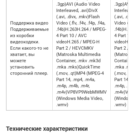
.3gp)AVI (Audio Video
.3gp)AVI 
Interleaved, .avi)DivX
Interleave
(.avi, .divx, .mkv)Flash
(.avi, .di
Поддержка видео
Video (.flv, .f4v, .f4p, .f4a,
Video (.flv,
Поддерживаемые
.f4b)H.263H.264 / MPEG-
.f4b)H.26
из коробки
4 Part 10 / AVC
4 Part 10
видеокодеки.
videoH.265 / MPEG-H
videoH.2
Если какого-то не
Part 2 / HEVCMKV
Part 2 /
хватает, вы
(Matroska Multimedia
(Matrosk
можете
Container, .mkv .mk3d
Container
установить
.mka .mks)QuickTime
.mka .mk
сторонний плеер.
(.mov, .qt)MP4 (MPEG-4
(.mov, .q
Part 14, .mp4, .m4a,
Part 14, .
.m4p, .m4b, .m4r,
.m4p, .m4b
.m4v)VP8VP9WebMWMV
.m4v)VP
(Windows Media Video,
(Windows
.wmv)
.wmv)
Технические характеристики