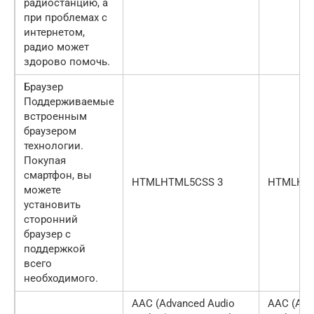
радиостанцию, а
при проблемах с
интернетом,
радио может
здорово помочь.
Браузер
Поддерживаемые
встроенным
браузером
технологии.
Покупая
смартфон, вы
HTMLHTML5CSS 3
HTMLHTM
можете
установить
сторонний
браузер с
поддержкой
всего
необходимого.
AAC (Advanced Audio
AAC (Adv