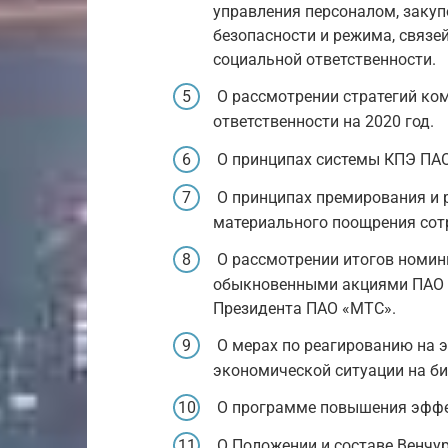
управления персоналом, закуп
безопасности и режима, связе
социальной ответственности.
О рассмотрении стратегий ко
ответственности на 2020 год.
О принципах системы КПЭ ПАО
О принципах премирования и 
материального поощрения сот
О рассмотрении итогов номин
обыкновенными акциями ПАО «
Президента ПАО «МТС».
О мерах по реагированию на 
экономической ситуации на би
О программе повышения эффек
О Положении и составе Венчу