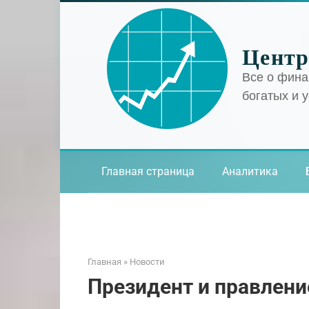
Перейти
к
контенту
Центр
Все о фина
богатых и 
Главная страница
Аналитика
Главная
»
Новости
Президент и правлени