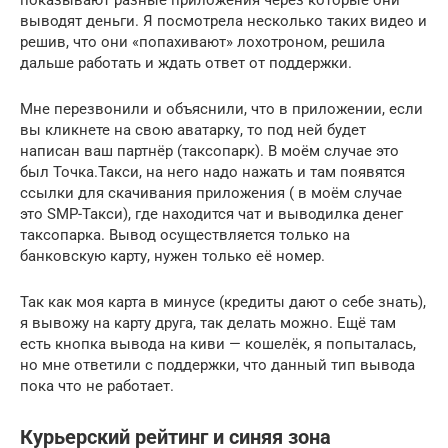
показывают разные приложения через которые они
выводят деньги. Я посмотрела несколько таких видео и
решив, что они «попахивают» лохотроном, решила
дальше работать и ждать ответ от поддержки.
Мне перезвонили и объяснили, что в приложении, если
вы кликнете на свою аватарку, то под ней будет
написан ваш партнёр (таксопарк). В моём случае это
был Точка.Такси, на него надо нажать и там появятся
ссылки для скачивания приложения ( в моём случае
это SMP-Такси), где находится чат и выводилка денег
таксопарка. Вывод осуществляется только на
банковскую карту, нужен только её номер.
Так как моя карта в минусе (кредиты дают о себе знать),
я вывожу на карту друга, так делать можно. Ещё там
есть кнопка вывода на киви — кошелёк, я попыталась,
но мне ответили с поддержки, что данный тип вывода
пока что не работает.
Курьерский рейтинг и синяя зона