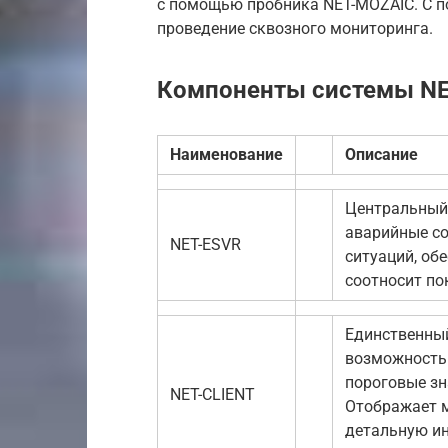
с помощью пробника NET-MOZAIC. С 
проведение сквозного мониторинга.
Компоненты системы N
Наименование
Описание
Центральный 
аварийные с
NET-ESVR
ситуаций, об
соотносит по
Единственный
возможность 
пороговые зн
NET-CLIENT
Отображает м
детальную и