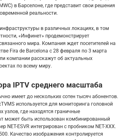
(MWC) в Барселоне, где представит свои решения
современной реальности.
 инфраструктуры в различных локациях, в том
стности, «Инфинет» продемонстрирует
вязанного мира. Компания ждет посетителей на
ве Fira de Barcelona с 28 февраля по 3 марта
ели компании расскажут об актуальных
ектах по всему миру.
ора IPTV среднего масштаба
чно имеет до нескольких сотен тысяч абонентов.
-xTVMS используется для мониторинга головной
х узлов, где находятся граничные
ат может быть использован комбинированный
ер NET-ESVR интегрирован с пробником NET-XXX.
500. Качество изображения контролируется