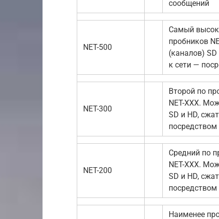
сообщений
Самый высок
пробников NE
NET-500
(каналов) SD
к сети — пос
Второй по пр
NET-XXX. Мож
NET-300
SD и HD, сжа
посредством
Средний по п
NET-XXX. Мож
NET-200
SD и HD, сжа
посредством
Наименее про