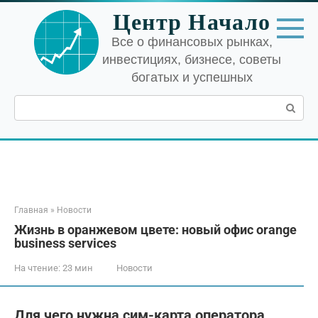
Перейти
Центр Начало
к
контенту
Все о финансовых рынках,
инвестициях, бизнесе, советы
богатых и успешных
Поиск:
Главная
»
Новости
Жизнь в оранжевом цвете: новый офис orange
business services
На чтение:
23 мин
Новости
Для чего нужна сим-карта оператора