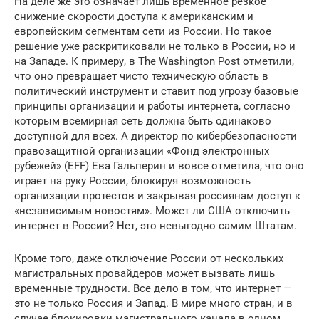
На деле же это означает лишь временное резкое
снижение скорости доступа к американским и
европейским сегментам сети из России. Но такое
решение уже раскритиковали не только в России, но и
на Западе. К примеру, в The Washington Post отметили,
что оно превращает чисто техническую область в
политический инструмент и ставит под угрозу базовые
принципы организации и работы интернета, согласно
которым всемирная сеть должна быть одинаково
доступной для всех. А директор по кибербезопасности
правозащитной организации «Фонд электронных
рубежей» (EFF) Ева Гальперин и вовсе отметила, что оно
играет на руку России, блокируя возможность
организации протестов и закрывая россиянам доступ к
«независимым новостям». Может ли США отключить
интернет в России? Нет, это невыгодно самим Штатам.
Кроме того, даже отключение России от нескольких
магистральных провайдеров может вызвать лишь
временные трудности. Все дело в том, что интернет —
это не только Россия и Запад. В мире много стран, и в
случае блокировки магистрального канала в одном