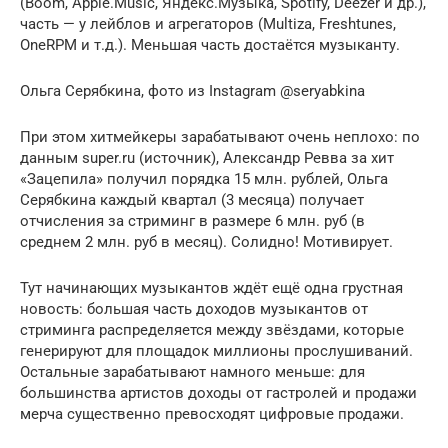
(Boom, Apple.Music, Яндекс.Музыка, Spotify, Deezer и др.),
часть — у лейблов и агрегаторов (Multiza, Freshtunes,
OneRPM и т.д.). Меньшая часть достаётся музыканту.
Ольга Серябкина, фото из Instagram @seryabkina
При этом хитмейкеры зарабатывают очень неплохо: по
данным super.ru (источник), Александр Ревва за хит
«Зацепила» получил порядка 15 млн. рублей, Ольга
Серябкина каждый квартал (3 месяца) получает
отчисления за стриминг в размере 6 млн. руб (в
среднем 2 млн. руб в месяц). Солидно! Мотивирует.
Тут начинающих музыкантов ждёт ещё одна грустная
новость: большая часть доходов музыкантов от
стриминга распределяется между звёздами, которые
генерируют для площадок миллионы прослушиваний.
Остальные зарабатывают намного меньше: для
большинства артистов доходы от гастролей и продажи
мерча существенно превосходят цифровые продажи.