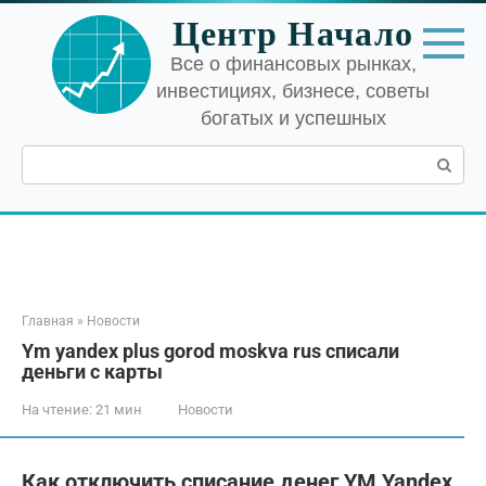
Перейти
Центр Начало
к
контенту
Все о финансовых рынках,
инвестициях, бизнесе, советы
богатых и успешных
Поиск:
Главная
»
Новости
Ym yandex plus gorod moskva rus списали
деньги с карты
На чтение:
21 мин
Новости
Как отключить списание денег YM Yandex