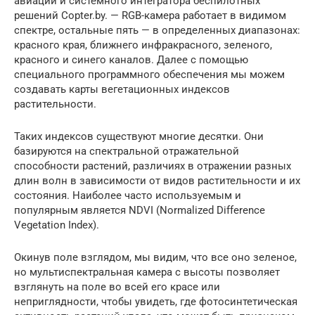
авиации и системного интегратора беспилотных
решений Copter.by. — RGB-камера работает в видимом
спектре, остальные пять — в определенных диапазонах:
красного края, ближнего инфракрасного, зеленого,
красного и синего каналов. Далее c помощью
специального программного обеспечения мы можем
создавать карты вегетационных индексов
растительности.
Таких индексов существуют многие десятки. Они
базируются на спектральной отражательной
способности растений, различиях в отражении разных
длин волн в зависимости от видов растительности и их
состояния. Наиболее часто используемым и
популярным является NDVI (Normalized Difference
Vegetation Index).
Окинув поле взглядом, мы видим, что все оно зеленое,
но мультиспектральная камера с высоты позволяет
взглянуть на поле во всей его красе или
неприглядности, чтобы увидеть, где фотосинтетическая