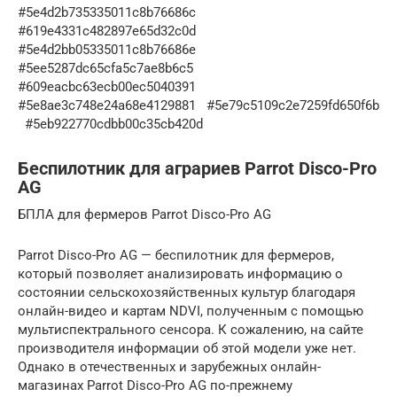
#5e4d2b735335011c8b76686c
#619e4331c482897e65d32c0d
#5e4d2bb05335011c8b76686e
#5ee5287dc65cfa5c7ae8b6c5
#609eacbc63ecb00ec5040391
#5e8ae3c748e24a68e4129881 #5e79c5109c2e7259fd650f6b
#5eb922770cdbb00c35cb420d
Беспилотник для аграриев Parrot Disco-Pro
AG
БПЛА для фермеров Parrot Disco-Pro AG
Parrot Disco-Pro AG — беспилотник для фермеров,
который позволяет анализировать информацию о
состоянии сельскохозяйственных культур благодаря
онлайн-видео и картам NDVI, полученным с помощью
мультиспектрального сенсора. К сожалению, на сайте
производителя информации об этой модели уже нет.
Однако в отечественных и зарубежных онлайн-
магазинах Parrot Disco-Pro AG по-прежнему