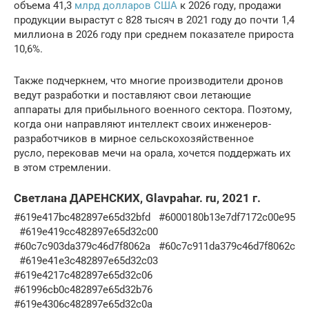
объема 41,3
млрд долларов США
к 2026 году, продажи
продукции вырастут с 828 тысяч в 2021 году до почти 1,4
миллиона в 2026 году при среднем показателе прироста
10,6%.
Также подчеркнем, что многие производители дронов
ведут разработки и поставляют свои летающие
аппараты для прибыльного военного сектора. Поэтому,
когда они направляют интеллект своих инженеров-
разработчиков в мирное сельскохозяйственное
русло, перековав мечи на орала, хочется поддержать их
в этом стремлении.
Светлана ДАРЕНСКИХ, Glavpahar. ru, 2021 г.
#619e417bc482897e65d32bfd #6000180b13e7df7172c00e95
#619e419cc482897e65d32c00
#60c7c903da379c46d7f8062a #60c7c911da379c46d7f8062c
#619e41e3c482897e65d32c03
#619e4217c482897e65d32c06
#61996cb0c482897e65d32b76
#619e4306c482897e65d32c0a