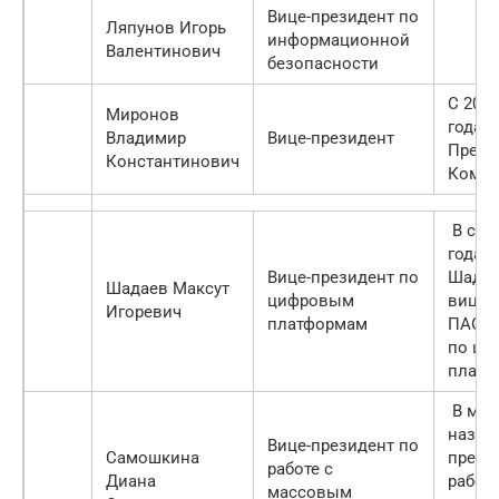
Вице-президент по
Ляпунов Игорь
информационной
Валентинович
безопасности
С 20 а
Миронов
года —
Владимир
Вице-президент
Прези
Константинович
Компа
В сен
года 
Вице-президент по
Шадае
Шадаев Максут
цифровым
вице-
Игоревич
платформам
ПАО «
по ци
платф
В март
назна
Вице-президент по
Самошкина
прези
работе с
Диана
работе
массовым