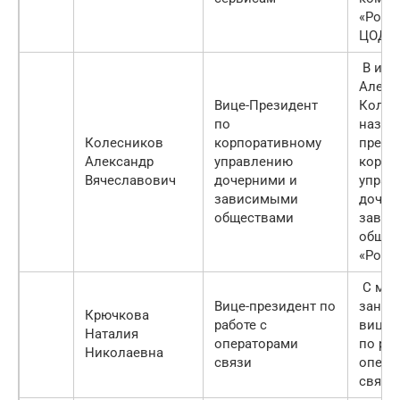
«Рост
ЦОД».
В июн
Алекс
Вице-Президент
Колес
по
назна
Колесников
корпоративному
прези
Александр
управлению
корпо
Вячеславович
дочерними и
управ
зависимыми
дочер
обществами
зави
общес
«Рост
C март
Вице-президент по
заним
Крючкова
работе с
вице-
Наталия
операторами
по раб
Николаевна
связи
опера
связи.