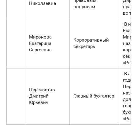
правовым
Дирек
Николаевна
вопросам
прав
вопро
В июн
Екате
Миронова
Миро
Корпоративный
Екатерина
назна
секретарь
Сергеевна
корпо
секре
«Рост
В авгу
года 
Перес
Пересветов
назна
Дмитрий
Главный бухгалтер
должн
Юрьевич
главн
бухга
«Рост