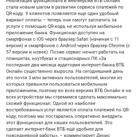
Реализация функционала в web-версии ВТБ Онлайн
стала новым шагом в развитии сервиса платежей по
QR-коду. У клиентов появляется еще один удобный
вариант оплаты – теперь они смогут заплатить за
услуги с помощью QR-кода, не используя мобильное
приложение банка. Функционал доступен на
смартфонах с iOS через браузер Safari (начиная с 11
версии) и смартфонов с Android через браузер Chrome (с
57 версии и новее). Позже сервис начнет работать на
планшетах, ноутбуках и стационарных ПК.«За
последние два месяца аудитория интернет-банка ВТБ
Онлайн существенно выросла. На сегодняшний день
это почти 3 млн активных пользователей, многие из
которых привыкли пользоваться мобильным
приложением, поэтому во всех версиях ВТБ Онлайн и на
всех устройствах мы стремимся сделать максимально
схожий функционал. Одной из наиболее
востребованных услуг является оплата платежей по QR-
коду, поэтому мы постарались оперативно внедрить
этот функционал для наших пользователей. Это
сделает интернет-банк ВТБ ещё удобнее для
повседневной работы», – комментирует Денис