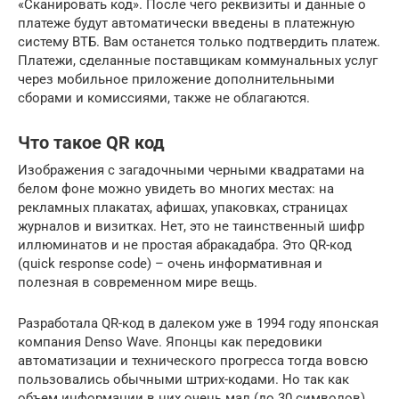
«Сканировать код». После чего реквизиты и данные о
платеже будут автоматически введены в платежную
систему ВТБ. Вам останется только подтвердить платеж.
Платежи, сделанные поставщикам коммунальных услуг
через мобильное приложение дополнительными
сборами и комиссиями, также не облагаются.
Что такое QR код
Изображения с загадочными черными квадратами на
белом фоне можно увидеть во многих местах: на
рекламных плакатах, афишах, упаковках, страницах
журналов и визитках. Нет, это не таинственный шифр
иллюминатов и не простая абракадабра. Это QR-код
(quick response code) – очень информативная и
полезная в современном мире вещь.
Разработала QR-код в далеком уже в 1994 году японская
компания Denso Wave. Японцы как передовики
автоматизации и технического прогресса тогда вовсю
пользовались обычными штрих-кодами. Но так как
объем информации в них очень мал (до 30 символов),