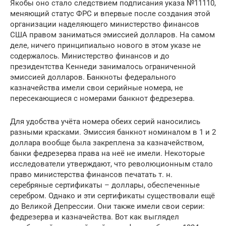
Якобы оно стало следствием подписания указа №11110,
меняющий статус ФРС и впервые после создания этой
организации наделяющего министерство финансов
США правом заниматься эмиссией долларов. На самом
деле, ничего принципиально нового в этом указе не
содержалось. Министерство финансов и до
президентства Кеннеди занималось ограниченной
эмиссией долларов. Банкноты федерального
казначейства имели свои серийные номера, не
пересекающиеся с номерами банкнот федрезерва.
Для удобства учёта номера обеих серий наносились
разными красками. Эмиссия банкнот номиналом в 1 и 2
доллара вообще была закреплена за казначейством,
банки федрезерва права на неё не имели. Некоторые
исследователи утверждают, что революционным стало
право министерства финансов печатать т. н.
серебряные сертификаты – доллары, обеспеченные
серебром. Однако и эти сертификаты существовали ещё
до Великой Депрессии. Они также имели свои серии:
федрезерва и казначейства. Вот как выглядел