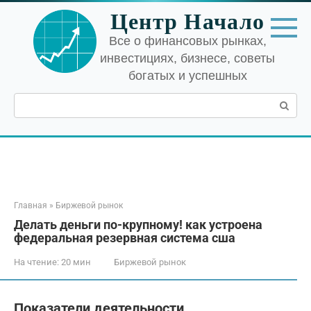
Перейти
Центр Начало
к
контенту
Все о финансовых рынках,
инвестициях, бизнесе, советы
богатых и успешных
Поиск:
Главная
»
Биржевой рынок
Делать деньги по-крупному! как устроена
федеральная резервная система сша
На чтение:
20 мин
Биржевой рынок
Показатели деятельности