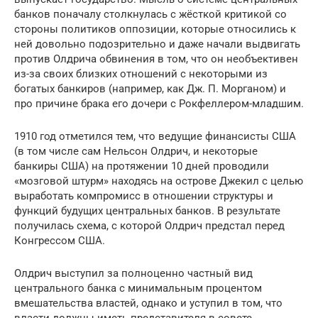
банков поначалу столкнулась с жёсткой критикой со
стороны политиков оппозиции, которые относились к
ней довольно подозрительно и даже начали выдвигать
против Олдрича обвинения в том, что он необъективен
из-за своих близких отношений с некоторыми из
богатых банкиров (например, как Дж. П. Морганом) и
про причине брака его дочери с Рокфеллером-младшим.
1910 год отметился тем, что ведущие финансисты США
(в том числе сам Нельсон Олдрич, и некоторые
банкиры США) на протяжении 10 дней проводили
«мозговой штурм» находясь на острове Джекил с целью
выработать компромисс в отношении структуры и
функций будущих центральных банков. В результате
получилась схема, с которой Олдрич предстал перед
Конгрессом США.
Олдрич выступил за полноценно частный вид
центрального банка с минимальным процентом
вмешательства властей, однако и уступил в том, что
власти должны иметь представителя в совете