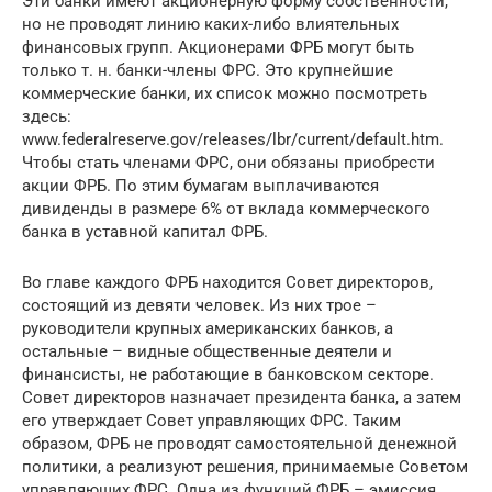
Эти банки имеют акционерную форму собственности,
но не проводят линию каких-либо влиятельных
финансовых групп. Акционерами ФРБ могут быть
только т. н. банки-члены ФРС. Это крупнейшие
коммерческие банки, их список можно посмотреть
здесь:
www.federalreserve.gov/releases/lbr/current/default.htm.
Чтобы стать членами ФРС, они обязаны приобрести
акции ФРБ. По этим бумагам выплачиваются
дивиденды в размере 6% от вклада коммерческого
банка в уставной капитал ФРБ.
Во главе каждого ФРБ находится Совет директоров,
состоящий из девяти человек. Из них трое –
руководители крупных американских банков, а
остальные – видные общественные деятели и
финансисты, не работающие в банковском секторе.
Совет директоров назначает президента банка, а затем
его утверждает Совет управляющих ФРС. Таким
образом, ФРБ не проводят самостоятельной денежной
политики, а реализуют решения, принимаемые Советом
управляющих ФРС. Одна из функций ФРБ – эмиссия