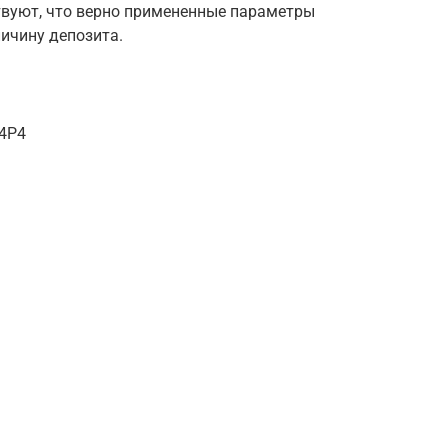
твуют, что верно примененные параметры
ичину депозита.
14P4