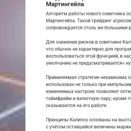
Мартингейла
Алгоритм работы нового советника о
Мартингейла. Такой трейдинг агрессив
сопровождается столь же большими 
Для снижения рисков в советнике Кал
что обычно не характерно для прогр
воспользоваться этой функцией, в на
умолчанию не предусматривается» ну
Применяемая стратегия независима от
использован не только при импульсив
изменяемых настроек позволяет опти
таймфрейм и валютную пару, кроме тог
сказываются на его работе.
Принципы Калипсо основаны на выст
с учётом оставшейся величины маржи