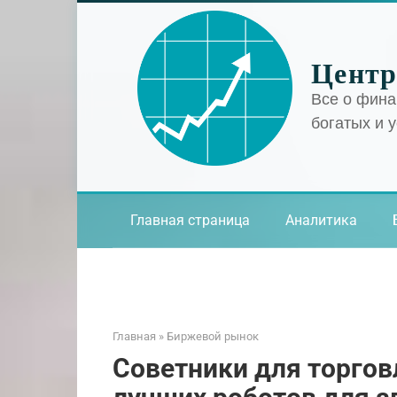
Перейти
к
контенту
Центр
Все о фина
богатых и 
Главная страница
Аналитика
Главная
»
Биржевой рынок
Советники для торгов