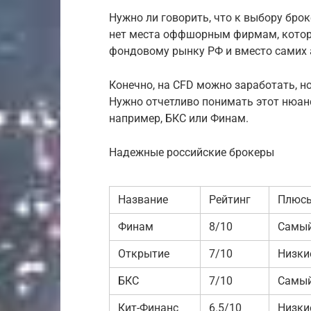
Нужно ли говорить, что к выбору бро
нет места оффшорным фирмам, котор
фондовому рынку РФ и вместо самих 
Конечно, на CFD можно заработать, но
Нужно отчетливо понимать этот нюанс
например, БКС или Финам.
Надежные российские брокеры
Название
Рейтинг
Плюс
Финам
8/10
Самый
Открытие
7/10
Низки
БКС
7/10
Самый
Кит-Финанс
6.5/10
Низки