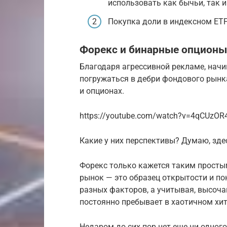
использовать как бычьи, так 
Покупка доли в индексном ETF
Форекс и бинарные опционы
Благодаря агрессивной рекламе, нач
погружаться в дебри фондового рынка
и опционах.
https://youtube.com/watch?v=4qCUzO
Какие у них перспективы? Думаю, здес
Форекс только кажется таким просты
рынок — это образец открытости и по
разных факторов, а учитывая, высоча
постоянно пребывает в хаотичном хит
Недаром до сих пор нет еще ни одног