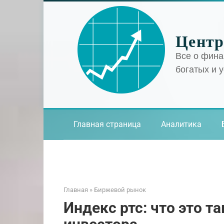
Перейти
к
контенту
Центр
Все о фина
богатых и 
Главная страница
Аналитика
Главная
»
Биржевой рынок
Индекс ртс: что это та