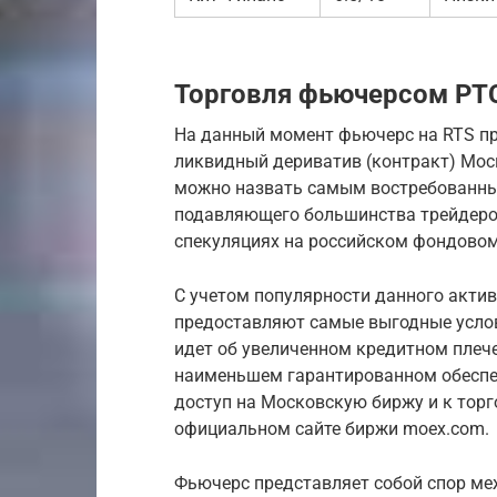
Торговля фьючерсом РТ
На данный момент фьючерс на RTS пр
ликвидный дериватив (контракт) Мос
можно назвать самым востребованн
подавляющего большинства трейдеров
спекуляциях на российском фондовом
С учетом популярности данного акти
предоставляют самые выгодные услов
идет об увеличенном кредитном плече
наименьшем гарантированном обеспе
доступ на Московскую биржу и к тор
официальном сайте биржи moex.com.
Фьючерс представляет собой спор ме