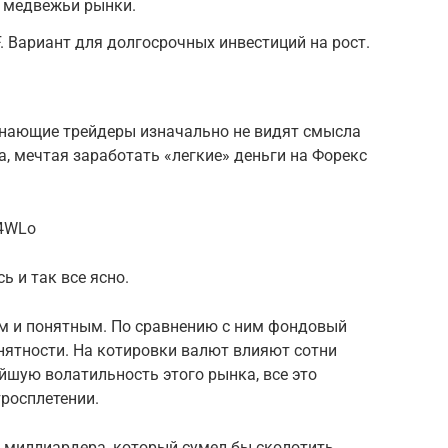
и медвежьи рынки.
. Вариант для долгосрочных инвестиций на рост.
инающие трейдеры изначально не видят смысла
, мечтая заработать «легкие» деньги на Форекс
R4WLo
ь и так все ясно.
м и понятным. По сравнению с ним фондовый
нятности. На котировки валют влияют сотни
йшую волатильность этого рынка, все это
росплетении.
о миллиардера, который сумел бы сколотить