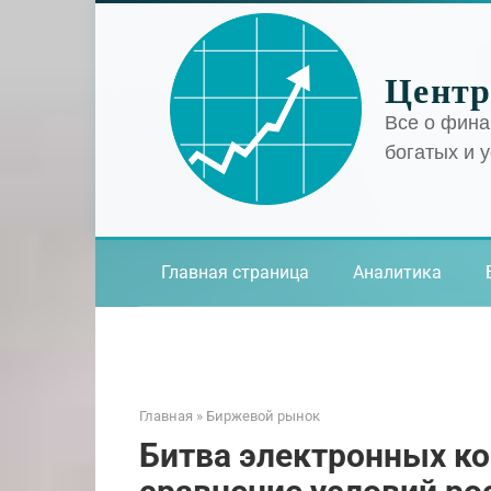
Перейти
к
контенту
Центр
Все о фина
богатых и 
Главная страница
Аналитика
Главная
»
Биржевой рынок
Битва электронных ко