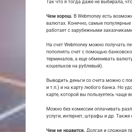
Так что я тогда даже не выбирала, что
Чем хорош.
В Webmoney есть возможн
валютах. Конечно, самые популярные 
работает с зарубежными заказчиками
На счет Webmoney можно получать пер
пополнять счет с помощью банковской
терминалов, а еще обменивать валюту
кошельков на рублевый).
Выводить деньги со счета можно с п
и т.п.) и на карту любого банка. Но 
карте, которой вы пользуетесь чаще в
Можно без комиссии оплачивать разл
услуги, интернет, штрафы и др. Также
Чем не нравится.
Долгая и сложная п