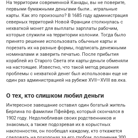
На территории современной Канады, вы не поверите,
первыми бумажными деньгами были… игральные
карты. Как это произошло? В 1685 году администрация
северных территорий Новой Франции столкнулась с
нехваткой монет для выплаты зарплаты рабочим,
которые служили на территории колонии. Тогда было
принято решение использовать обычные карты и
порезать их на разные формы, подписать денежными
номиналами и заверить печатью. После прибытия
кораблей из Старого Света эти карты-деньги обменяли
на настоящие. Известно, что такой метод решения
проблемы с нехваткой денег был использован еще не
один раз администрацией на рубеже XVII—XVIII вв.ека.
О тех, кто слишком любил деньги
Интересное завещание оставил один богатый житель
Берлина по фамилии Пфейфер, который скончался в
1902 году. Недолюбливая своих родственников и
знакомых, а также подозревая их в корыстных
наклонностях, он пообещал каждому, кто откажется
следовать на похоронах за его гробом, получение 300