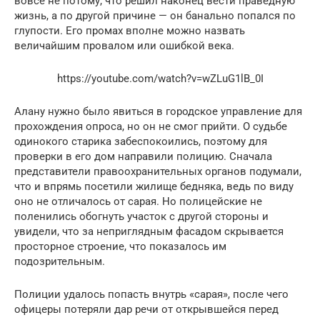
вовсе не потому, что решил наконец вести праведную
жизнь, а по другой причине — он банально попался по
глупости. Его промах вполне можно назвать
величайшим провалом или ошибкой века.
https://youtube.com/watch?v=wZLuG1lB_0I
Алану нужно было явиться в городское управление для
прохождения опроса, но он не смог прийти. О судьбе
одинокого старика забеспокоились, поэтому для
проверки в его дом направили полицию. Сначала
представители правоохранительных органов подумали,
что и впрямь посетили жилище бедняка, ведь по виду
оно не отличалось от сарая. Но полицейские не
поленились обогнуть участок с другой стороны и
увидели, что за неприглядным фасадом скрывается
просторное строение, что показалось им
подозрительным.
Полиции удалось попасть внутрь «сарая», после чего
офицеры потеряли дар речи от открывшейся перед