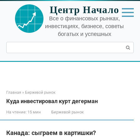
Перейти
Центр Начало
к
контенту
Все о финансовых рынках,
инвестициях, бизнесе, советы
богатых и успешных
Поиск:
Главная
»
Биржевой рынок
Куда инвестировал курт дегерман
На чтение:
15 мин
Биржевой рынок
Канада: сыграем в картишки?