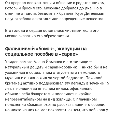
Он прервал все контакты и общение с родственником,
который бросил его. Мужчина добрался до дна. Но в
отличие от своих бездомных братьев, Курт Дигельман
не употреблял алкоголь* или запрещенные вещества.
Его голова и сердце оставались чистыми, если это
можно сказать о его образе жизни.
Фальшивый «бомж», живущий на
социальное пособие в «сарае»
Увидев самого Алана Йоманса и его жилище —
натуральный дощатый сарай-коровник — никто бы и не
усомнился в социальном статусе этого немолодого
мужчины: он явно жил за чертой бедности. Пожилой
британец активно поддерживал эту легенду в течение 15
лет: не следил за внешним видом, официально
объявил себя банкротом и поселился в крайне
непрезентабельном на вид жилище. О плачевном
положении «бомжа» охотно рассказывали его соседи,
но никто из них не мог похвастаться тем, что побывал у