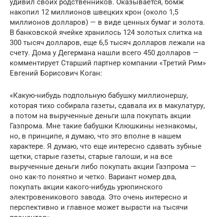
удивил своих родственников. Оказывается, бомж
накопил 12 миллионов швецких крон (около 1,5
миллионов долларов) — в виде ценных бумаг и золота.
В банковской ячейке хранилось 124 золотых слитка на
300 тысяч долларов, еще 6,5 тысяч долларов лежали на
счету. Дома у Дегермана нашли всего 450 долларов —
комментирует Старший партнер компании «Третий Рим»
Евгений Борисович Коган:
«Какую-нибудь подпольную бабушку миллионершу,
которая тихо собирала газеты, сдавала их в макулатуру,
а потом на вырученные деньги шла покупать акции
Газпрома. Мне такие бабушки Клюшкины незнакомы,
но, в принципе, я думаю, что это вполне в нашем
характере. Я думаю, что еще интересно сдавать зубные
щетки, старые газеты, старые галоши, и на все
вырученные деньги либо покупать акции Газпрома —
оно как-то понятно и четко. Вариант номер два,
покупать акции какого-нибудь урюпинского
электровеникового завода. Это очень интересно и
перспективно и главное может вырасти на тысячи