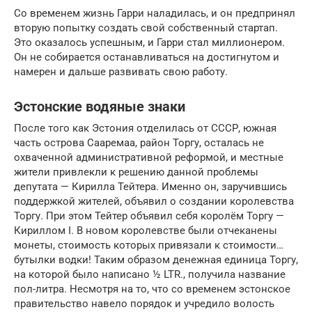
Со временем жизнь Гарри наладилась, и он предпринял
вторую попытку создать свой собственный стартап.
Это оказалось успешным, и Гарри стал миллионером.
Он не собирается останавливаться на достигнутом и
намерен и дальше развивать свою работу.
Эстонские водяные знаки
После того как Эстония отделилась от СССР, южная
часть острова Сааремаа, район Торгу, осталась не
охваченной административной реформой, и местные
жители привлекли к решению данной проблемы
депутата — Кирилла Тейтера. Именно он, заручившись
поддержкой жителей, объявил о создании королевства
Торгу. При этом Тейтер объявил себя королём Торгу —
Кириллом I. В новом королевстве были отчеканены
монеты, стоимость которых привязали к стоимости…
бутылки водки! Таким образом денежная единица Торгу,
на которой было написано ½ LTR., получила название
пол-литра. Несмотря на то, что со временем эстонское
правительство навело порядок и учредило волость