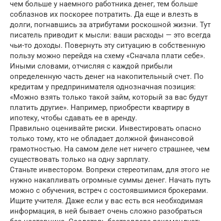
чем больше у наемного работника денег, тем больше
соблазнов их поскорее потратить. Да еще и влезть в
долги, погнавшись за атрибутами роскошной жизни. Тут
писатель приводит к мысли: ваши расходы — это всегда
чьи-то доходы. Повернуть эту ситуацию в собственную
пользу можно перейдя на схему «Сначала плати себе».
Иными словами, отчисляя с каждой прибыли
определенную часть денег на накопительный счет. По
кредитам у предпринимателя однозначная позиция:
«Можно взять только такой займ, который за вас будут
платить другие». Например, приобрести квартиру в
ипотеку, чтобы сдавать ее в аренду.
Правильно оценивайте риски. Инвестировать опасно
только тому, кто не обладает должной финансовой
грамотностью. На самом деле нет ничего страшнее, чем
существовать только на одну зарплату.
Станьте инвестором. Вопреки стереотипам, для этого не
нужно накапливать огромные суммы денег. Начать путь
можно с обучения, встреч с состоявшимися брокерами.
Ищите учителя. Даже если у вас есть вся необходимая
информация, в ней бывает очень сложно разобраться