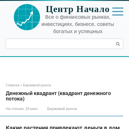
Перейти
Центр Начало
к
контенту
Все о финансовых рынках,
инвестициях, бизнесе, советы
богатых и успешных
Поиск:
Главная
»
Биржевой рынок
Денежный квадрант (квадрант денежного
потока)
На чтение:
23 мин
Биржевой рынок
Какие растения привлекают деньги в дом