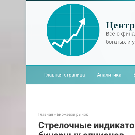
Перейти
к
контенту
Центр
Все о фина
богатых и 
Главная страница
Аналитика
Главная
»
Биржевой рынок
Cтрелочные индикато