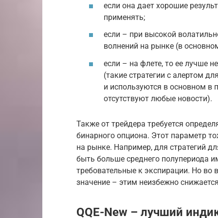
если она дает хорошие результ
применять;
если – при высокой волатильн
волнений на рынке (в основно
если – на флете, то ее лучше 
(такие стратегии с алертом д
и используются в основном в 
отсутствуют любые новости).
Также от трейдера требуется опреде
бинарного опциона. Этот параметр то
на рынке. Например, для стратегий д
быть больше среднего полупериода им
требовательные к экспирации. Но во 
значение – этим неизбежно снижается
QQE-New – лучший индик