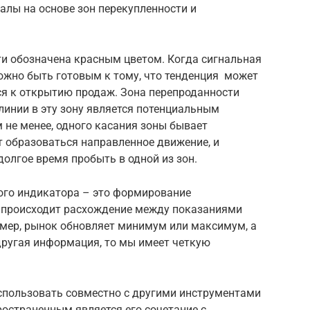
налы на основе зон перекупленности и
ти обозначена красным цветом. Когда сигнальная
можно быть готовым к тому, что тенденция может
ся к открытию продаж. Зона перепроданности
линии в эту зону является потенциальным
 не менее, одного касания зоны бывает
т образоваться направленное движение, и
олгое время пробыть в одной из зон.
ого индикатора – это формирование
а происходит расхождение между показаниями
мер, рынок обновляет минимум или максимум, а
другая информация, то мы имеет четкую
спользовать совместно с другими инструментами
ространенным является его сочетание с