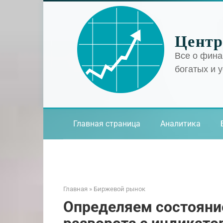
Перейти
к
контенту
Центр
Все о фина
богатых и 
Главная страница
Аналитика
Главная
»
Биржевой рынок
Определяем состояни