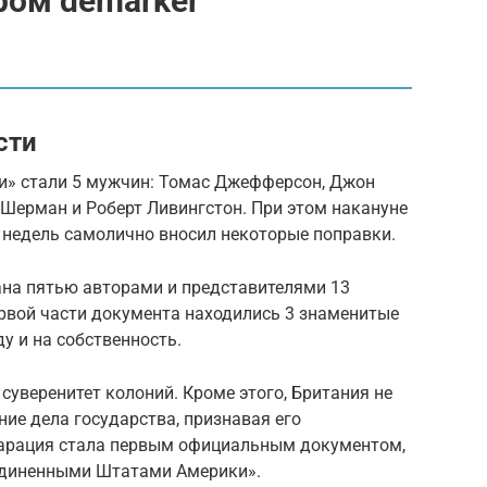
ром demarker
сти
и» стали 5 мужчин: Томас Джефферсон, Джон
Шерман и Роберт Ливингстон. При этом накануне
 недель самолично вносил некоторые поправки.
ана пятью авторами и представителями 13
рвой части документа находились 3 знаменитые
ду и на собственность.
суверенитет колоний. Кроме этого, Британия не
ие дела государства, признавая его
ларация стала первым официальным документом,
единенными Штатами Америки».