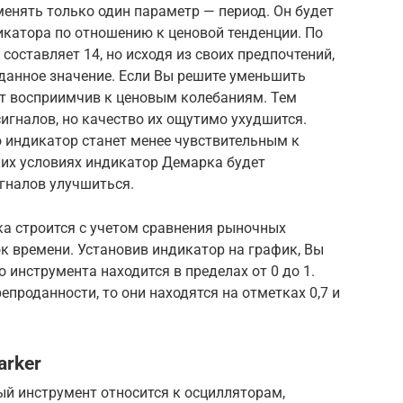
менять только один параметр — период. Он будет
икатора по отношению к ценовой тенденции. По
оставляет 14, но исходя из своих предпочтений,
данное значение. Если Вы решите уменьшить
ет восприимчив к ценовым колебаниям. Тем
игналов, но качество их ощутимо ухудшится.
о индикатор станет менее чувствительным к
их условиях индикатор Демарка будет
игналов улучшиться.
а строится с учетом сравнения рыночных
 времени. Установив индикатор на график, Вы
о инструмента находится в пределах от 0 до 1.
епроданности, то они находятся на отметках 0,7 и
arker
ый инструмент относится к осцилляторам,