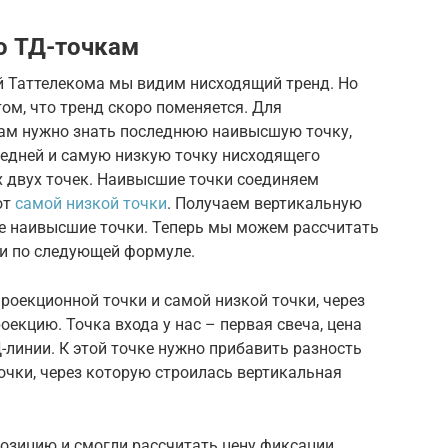
о ТД-точкам
 Таттелекома мы видим нисходящий тренд. Но
ом, что тренд скоро поменяется. Для
нам нужно знать последнюю наивысшую точку,
едней и самую низкую точку нисходящего
х двух точек. Наивысшие точки соединяем
от
самой низкой точки
. Получаем вертикальную
е наивысшие точки. Теперь мы можем рассчитать
ли по следующей формуле.
оекционной точки и самой низкой точки, через
екцию. Точка входа у нас – первая свеча, цена
линии. К этой точке нужно прибавить разность
очки, через которую строилась вертикальная
позицию и смогли рассчитать цену фиксации