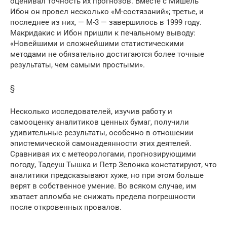
оценивал точность их прогнозов. Вместе с Мишель
Ибон он провел несколько «М-состязаний»; третье, и
последнее из них, — М-3 — завершилось в 1999 году.
Макридакис и Ибон пришли к печальному выводу:
«Новейшими и сложнейшими статистическими
методами не обязательно достигаются более точные
результаты, чем самыми простыми».
§
Несколько исследователей, изучив работу и
самооценку аналитиков ценных бумаг, получили
удивительные результаты, особенно в отношении
эпистемической самонадеянности этих деятелей.
Сравнивая их с метеорологами, прогнозирующими
погоду, Тадеуш Тышка и Петр Зелонка констатируют, что
аналитики предсказывают хуже, но при этом больше
верят в собственное умение. Во всяком случае, им
хватает апломба не снижать предела погрешности
после откровенных провалов.