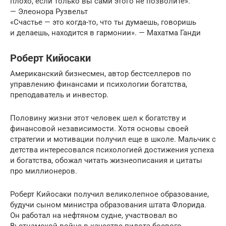
плохо, если только вы сами этого не позволите».
— Элеонора Рузвельт
«Счастье — это когда-то, что ты думаешь, говоришь
и делаешь, находится в гармонии». — Махатма Ганди
Роберт Кийосаки
Американский бизнесмен, автор бестселлеров по
управлению финансами и психологии богатства,
преподаватель и инвестор.
Половину жизни этот человек шел к богатству и
финансовой независимости. Хотя основы своей
стратегии и мотивации получил еще в школе. Мальчик с
детства интересовался психологией достижения успеха
и богатства, обожал читать жизнеописания и цитаты
про миллионеров.
Роберт Кийосаки получил великолепное образование,
будучи сыном министра образования штата Флорида.
Он работал на нефтяном судне, участвовал во
Вьетнамской войне в качестве пилота боевого