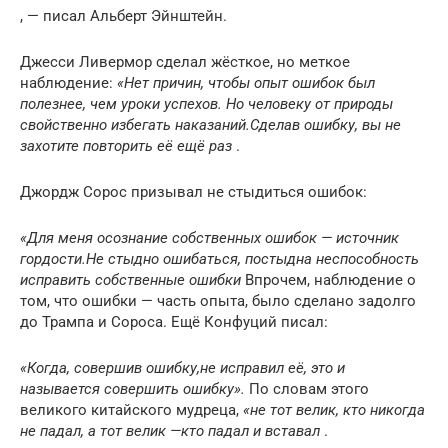
, — писал Альберт Эйнштейн.
Джесси Ливермор сделал жёсткое, но меткое
наблюдение:
«Нет причин, чтобы опыт ошибок был
полезнее, чем уроки успехов. Но человеку от природы
свойственно избегать наказаний.
Сделав ошибку, вы не
захотите повторить её ещё раз
.
Джордж Сорос призывал не стыдиться ошибок:
«Для меня осознание собственных ошибок — источник
гордости.
Не стыдно ошибаться, постыдна неспособность
исправить собственные ошибки
Впрочем, наблюдение о
том, что ошибки — часть опыта, было сделано задолго
до Трампа и Сороса. Ещё Конфуций писал:
«Когда, совершив ошибку,
не исправил
её, это и
называется совершить ошибку».
По словам этого
великого китайского мудреца,
«не тот велик, кто никогда
не падал, а тот велик —
кто падал и вставал
.