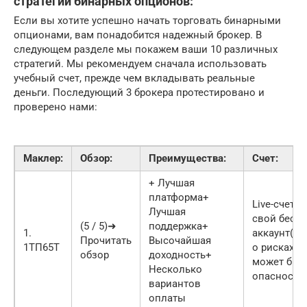
стратегий бинарных опционов:
Если вы хотите успешно начать торговать бинарными
опционами, вам понадобится надежный брокер. В
следующем разделе мы покажем ваши 10 различных
стратегий. Мы рекомендуем сначала использовать
учебный счет, прежде чем вкладывать реальные
деньги. Последующий 3 брокера протестировано и
проверено нами:
Маклер:
Обзор:
Преимущества:
Счет:
+ Лучшая
платформа+
Live-счет о
Лучшая
свой бесп
(5 / 5)➜
поддержка+
1.
аккаунт(П
Прочитать
Высочайшая
1ТП65Т
о рисках: 
обзор
доходность+
может быт
Несколько
опасности
вариантов
оплаты