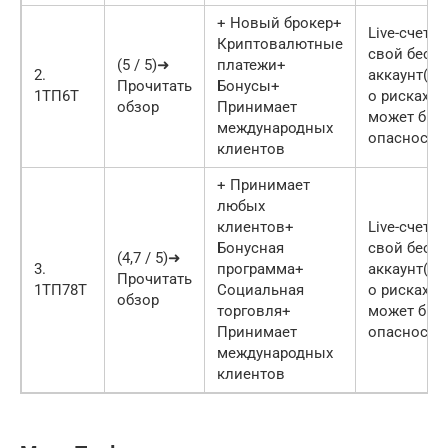
+ Новый брокер+
Live-счет о
Криптовалютные
свой бесп
(5 / 5)➜
платежи+
2.
аккаунт(П
Прочитать
Бонусы+
1ТП6Т
о рисках: 
обзор
Принимает
может быт
международных
опасности
клиентов
+ Принимает
любых
клиентов+
Live-счет о
Бонусная
свой бесп
(4,7 / 5)➜
3.
программа+
аккаунт(П
Прочитать
1ТП78Т
Социальная
о рисках: 
обзор
торговля+
может быт
Принимает
опасности
международных
клиентов