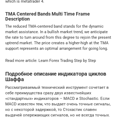
which is metatrader 4.
TMA Centered Bands Multi Time Frame
Description
The reduced TMA-centered band stands for the dynamic
market assistance. In a bullish market trend, we anticipate
the rate to turn around from this degree to rejoin the present
uptrend market. The price creates a higher-high at the TMA
support represents an optimal arrangement for going long.
Read more article: Learn Forex Trading Step by Step
Подробное описание индикатора циклов
Шаффа
Рассматриваемый технический инструмент сочетает в
себе преимущества сразу двух известнейших
«стандартных» индикаторов – MACD и Stochastic. Если
MACD известен тем, что выдает очень точные сигналы,
но с некоторой задержкой, то Стохастик славен
выдачей опережающих сигналов, но не всегда точных.