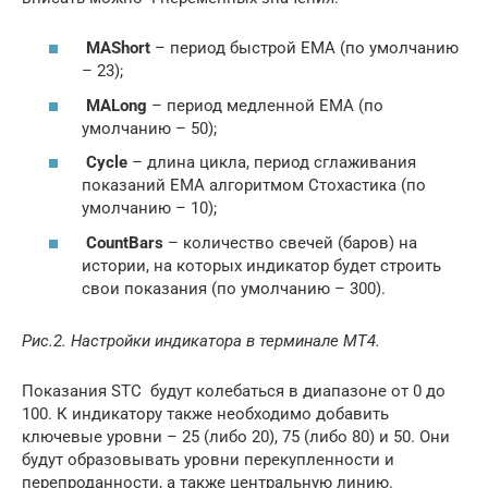
MAShort
– период быстрой EMA (по умолчанию
– 23);
MALong
– период медленной EMA (по
умолчанию – 50);
Cycle
– длина цикла, период сглаживания
показаний EMA алгоритмом Стохастика (по
умолчанию – 10);
CountBars
– количество свечей (баров) на
истории, на которых индикатор будет строить
свои показания (по умолчанию – 300).
Рис.2. Настройки индикатора в терминале МТ4.
Показания STC будут колебаться в диапазоне от 0 до
100. К индикатору также необходимо добавить
ключевые уровни – 25 (либо 20), 75 (либо 80) и 50. Они
будут образовывать уровни перекупленности и
перепроданности, а также центральную линию.