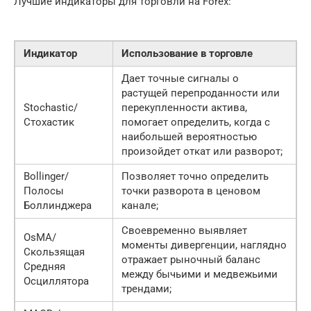
Лучшие индикаторы для торговли на Forex:
Индикатор
Использование в торговле
Дает точные сигналы о
растущей перепроданности или
Stochastic/
перекупленности актива,
Стохастик
помогает определить, когда с
наибольшей вероятностью
произойдет откат или разворот;
Bollinger/
Позволяет точно определить
Полосы
точки разворота в ценовом
Боллинджера
канале;
Своевременно выявляет
OsMA/
моменты дивергенции, наглядно
Скользящая
отражает рыночный баланс
Средняя
между бычьими и медвежьими
Осциллятора
трендами;