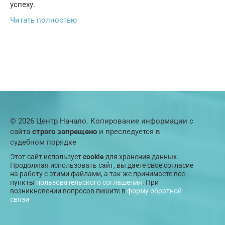
успеху.
Читать полностью
© 2026 Центр Начало. Копирование информации с
сайта
строго запрещено
и преследуется в
судебном порядке
Этот сайт использует
cookie
для хранения данных.
Продолжая использовать сайт, вы даете свое согласие
на работу с этими файлами, а так же принимаете все
пункты
пользовательского соглашения
. При
возникновении вопросов пишите в
форму обратной
связи
.