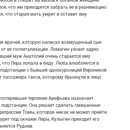
юбой и спешит на вызов к больной женщине.
ое, что им приходится забрать ее в реанимацию
я, что старая мать умрет и оставит ему
ия врачей, которую написал возмущенный сын
от ее госпитализации. Ломагин узнает адрес
ывший муж Анатолий очень старается ему
, что Лера попала в беду. Люба влюбляется в
а подстанции с бывшей однокурсницей Вероникой
 пассажира такси, которому брызнули в лицо
 потерявшая терпение Арефьева назначает
в подстанции. Она решает сделать смешанные
депрессии Томы, которая никак не может прийти
журит под окнами Леры, Кулыгин приходит его
няется Руднев.