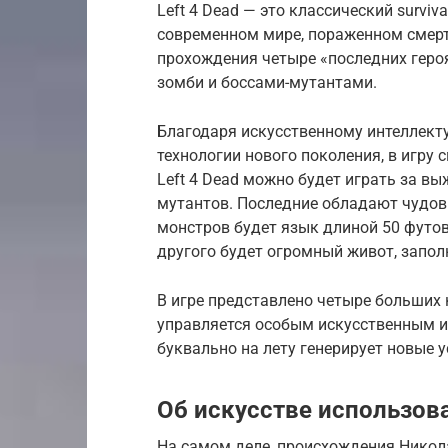
Left 4 Dead — это классический surviv
современном мире, пораженном смер
прохождения четыре «последних геро
зомби и боссами-мутантами.
Благодаря искусственному интеллекту
технологии нового поколения, в игру 
Left 4 Dead можно будет играть за вы
мутантов. Последние обладают чудов
монстров будет язык длиной 50 футов
другого будет огромный живот, запо
В игре представлено четыре больших
управляется особым искусственным и
буквально на лету генерирует новые 
Об искусстве использов
На самом деле, происхождения Никола