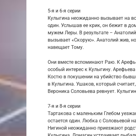
5-я и 6-я серии
Кулыгина неожиданно вызывает на вст
один. Услышав ее крик, он бежит в до
мужем Леры. В результате – Анатоли
вызывает «Скорую». Анатолий жив, но
навещает Тому.
Они вместе вспоминают Раю. К Арефь
особый интерес к Кулыгину. Арефьева
Костю в покушении на убийство бывш
в Кулыгина. Ушаков, который считает, 
Вероника Соловьева ревнует. Кулыгин
7-я и 8-я серии
Тартакова с маленьким Глебом уезжаю
остается один. Любка с Соловьевой н
Нигиной неожиданно приезжают родст
Кулыгина. Ломагин устраивает рыбалк