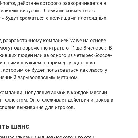
al-horror, действие которого разворачивается в
тельным вирусом. В режиме совместного
я» будут сражаться с полчищами плотоядных
, разработанному компанией Valve на основе
смогут одновременно играть от 1 до 8 человек. В
живших людей или за одного из четырех боссов-
ищными оружием: например, у одного из
, которым он будет пользоваться как лассо; у
лненный взрывоопасным метаном.
 кампании. Популяция зомби в каждой миссии
нтеллектом. Он отслеживает действия игроков и
условия выживания для игроков.
ать шанс
й Васильевич был невысокого. Его отец,