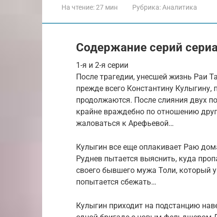
На чтение:
27 мин
Рубрика:
Аналитика
Содержание серий сериа
1-я и 2-я серии
После трагедии, унесшей жизнь Раи Та
прежде всего Константину Кулыгину, 
продолжаются. После слияния двух п
крайне враждебно по отношению друг к
жаловаться к Арефьевой…
Кулыгин все еще оплакивает Раю дома
Руднев пытается выяснить, куда проп
своего бывшего мужа Толи, который у
попытается сбежать…
Кулыгин приходит на подстанцию наве