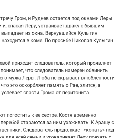
речу Гром, и Руднев остается под окнами Леры
м и, спасая Леру, устраивает драку с бывшим
й выпадает из окна. Вернувшийся Кулыгин
 находится в коме. По просьбе Николая Кулыгин
евой приходит следователь, который проявляет
 понимает, что следователь намерен обвинить
его мужа Леры. Люба не скрывает влюбленности
что это оскорбляет память о Рае, злится, а
 успевает спасти Грома от перитонита.
т погостить к ее сестре, Костя временно
аперебой стараются за ним ухаживать. К Арашу с
венники. Следователь продолжает «копать» под
у для всей семьи и уговаривает Леру поехать с