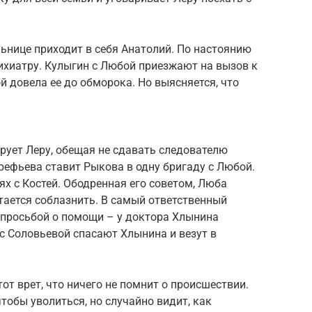
льнице приходит в себя Анатолий. По настоянию
ихиатру. Кулыгин с Любой приезжают на вызов к
й довела ее до обморока. Но выясняется, что
ует Леру, обещая не сдавать следователю
Арефьева ставит Рыкова в одну бригаду с Любой.
х с Костей. Ободренная его советом, Люба
тается соблазнить. В самый ответственный
 просьбой о помощи – у доктора Хлынина
с Соловьевой спасают Хлынина и везут в
тот врет, что ничего не помнит о происшествии.
тобы уволиться, но случайно видит, как