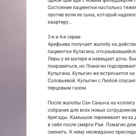
одной бригаде с новым фельдшером Л
Состояние пациентки настолько тяжел
против воли ее сына, который надеялс
квартиру…
3-я и 4-я серии
Арефьева получает жалобу на действ
пациентки Кулагина, отказывавшийся 
Леры у ее матери и навещает дочь. Б
понравиться, но Ломагин подозревает
Кулыгина. Кулыгин же встречается н
Соловьевой. Кулыгин с Любой спасают
перцовым газом.
После жалобы Сан Саныча на коллегу
собрание для всех новых сотруднико
бригады. Камышов переживает из-за 
в себя после смерти Раи. Ломагин де
сменить. К нему неожиданно присоеди