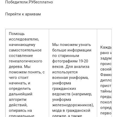
Победители.РУбесплатно
Перейти к архивам
Помощь
исследователю,
начинающему
Мы поможем узнать
Каждый 
самостоятельное
больше информации
рано ил
составление
по старинным
задумыв
генеалогического
фотографиям 19-20
происхо
дерева. Мы
веков. Для анализа
своей ф
поможем понять, с
используется
Фамиль
чего стоит
военная униформа,
диплом
начинать, и
униформа
приоткр
определить
гражданских
тайны м
дальнейший
ведомств (например,
предшес
алгоритм
униформа
поколен
действий,
железнодорожников),
определ
опираясь на
мода в гражданской
первопр
специальные
одежде, а также