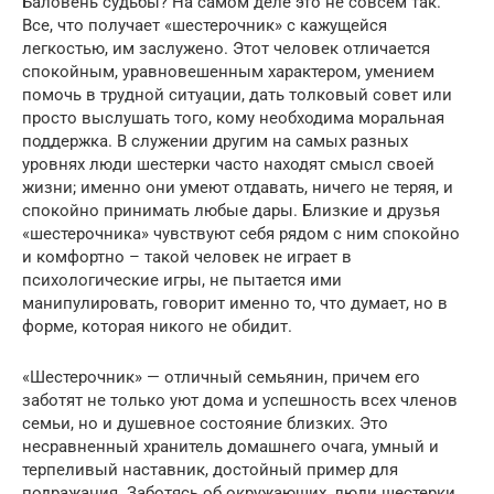
Баловень судьбы? На самом деле это не совсем так.
Все, что получает «шестерочник» с кажущейся
легкостью, им заслужено. Этот человек отличается
спокойным, уравновешенным характером, умением
помочь в трудной ситуации, дать толковый совет или
просто выслушать того, кому необходима моральная
поддержка. В служении другим на самых разных
уровнях люди шестерки часто находят смысл своей
жизни; именно они умеют отдавать, ничего не теряя, и
спокойно принимать любые дары. Близкие и друзья
«шестерочника» чувствуют себя рядом с ним спокойно
и комфортно – такой человек не играет в
психологические игры, не пытается ими
манипулировать, говорит именно то, что думает, но в
форме, которая никого не обидит.
«Шестерочник» — отличный семьянин, причем его
заботят не только уют дома и успешность всех членов
семьи, но и душевное состояние близких. Это
несравненный хранитель домашнего очага, умный и
терпеливый наставник, достойный пример для
подражания. Заботясь об окружающих, люди шестерки