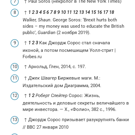
↑ Paul Soros (некролог в The New York Times)
↑
1
2
3
4
5
6
7
8
9
10
11
12
13
14
15
16
17
18
Walker, Shaun
. George Soros: ‘Brexit hurts both
sides – my money was used to educate the British
public’,
Guardian
(2 ноября 2019).
↑
1
2
3
Как Джордж Сорос стал сначала
иконой, а потом посмешищем Уолл-стрит |
Forbes.ru
↑ Арнольд, Глен, 2014, с. 197.
↑
Джек Швагер
Биржевые маги. М.:
Издательский дом Диаграмма, 2004.
↑
1
2
Роберт Слейтер
Сорос: Жизнь,
деятельность и деловые секреты величайшего в
мире инвестора. — Х., «Фолио», 382 с., 1996.
↑ Джордж Сорос призывает разукрупнять банки
// BBC 27 января 2010