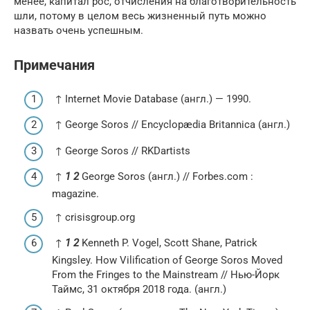
менее, капитал рос, отчисления на благотворительность
шли, потому в целом весь жизненный путь можно
назвать очень успешным.
Примечания
↑ Internet Movie Database (англ.) — 1990.
↑ George Soros // Encyclopædia Britannica (англ.)
↑ George Soros // RKDartists
↑
1
2
George Soros (англ.) // Forbes.com :
magazine.
↑ crisisgroup.org
↑
1
2
Kenneth P. Vogel, Scott Shane, Patrick
Kingsley. How Vilification of George Soros Moved
From the Fringes to the Mainstream // Нью-Йорк
Таймс, 31 октября 2018 года. (англ.)