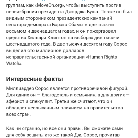
группам, как «MoveOn.org», чтобы выступить против
переизбрания президента Джорджа Буша. Позже он был
видным сторонником президентских кампаний
сенатора-демократа Барака Обамы в две тысячи
восьмом и двенадцатом годах, и он пожертвовал
средства Хиллари Клинтон на выборах две тысячи
шестнадцатого года. В две тысячи десятом году Сорос
выделил сто миллионов долларов
неправительственной организации «Human Rights
Watch».
Интересные факты
Миллиардер Сорос является противоречивой фигурой.
Для одних он — благодетель и семьянин, а для других —
аферист и спекулянт. Третьи же считают, что он
обладает неслыханным влиянием на правительства
всех стран.
Как ни странно, но все они правы. Вы сможете сами
для себя решить, кто же такой Дж. Сорос, прочитав