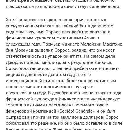
в октябре восемьдесят седьмого года, но ошибочно
предсказал, что японские акции упадут сильнее всего.
Хотя финансист и отрицал свою причастность к
спекулятивным атакам на тайский бат в девяносто
седьмом году, имя Сороса вскоре было связано с
финансовым кризисом, охватившим Азию в
следующем году. Премьер-министр Малайзии Махатхир
бин Мохамад выделил Сороса, заявив, что он несет
ответственность за упадок ринггита. На самом деле
Джордж потерял миллиарды в результате кризиса.
Сорос восстановился с ранней прибылью в интернет-
акциях в девяносто девятом году, но его
инвестиционный стиль стал более консервативным
после взрыва технологического пузыря в
двухтысячном году. В декабре две тысячи второго года
французский суд осудил финансиста за инсайдерскую
торговлю акциями восемьдесят восьмого года с
финансовой компанией «Société Générale», и он был
оштрафован почти на три миллиона долларов. Сорос
обжаловал это решение, но оно было оставлено в силе
Кассационным судом Франции (высшим судом