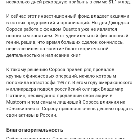
несколько дней рекордную прибыль в сумме $1,1 млрд.
И сейчас этот инвестиционный фонд владеет акциями
в сотнях предприятий и организаций. Но для Джорджа
Сороса работа с фондом Quanton уже не является
основным занятием. Этот удивительный финансовый
гений, решив, что время больших сделок кончилось,
переключился на занятие благотворительной
деятельностью и написание книг.
К такому решению Сороса привёл ряд провалов
крупных финансовых операций, начало которым
положила катастрофа 1997 г. В этом году американского
миллиардера подвёл российский олигарх Владимир
Потанин, неожиданно продавший свои акции в
Mustcom и тем самым лишивший Сороса влияния на
«Связьинвест». Соросу пришлось очень дёшево продать
свои активы в России.
Благотворительность
Сейчас известность Сороса связана не столько с его