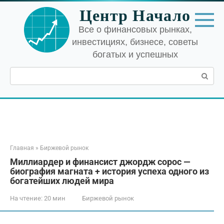
Перейти
Центр Начало
к
контенту
Все о финансовых рынках,
инвестициях, бизнесе, советы
богатых и успешных
Поиск:
Главная
»
Биржевой рынок
Миллиардер и финансист джордж сорос —
биография магната + история успеха одного из
богатейших людей мира
На чтение:
20 мин
Биржевой рынок