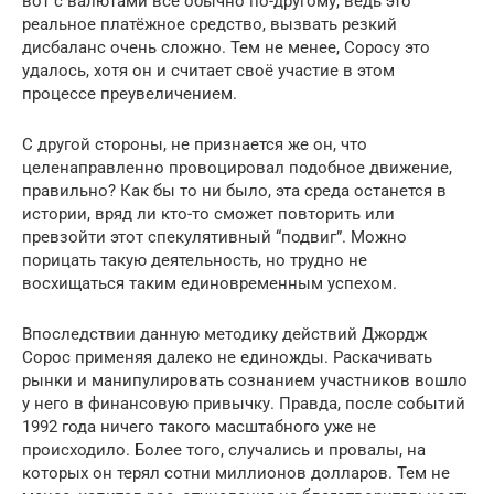
вот с валютами всё обычно по-другому, ведь это
реальное платёжное средство, вызвать резкий
дисбаланс очень сложно. Тем не менее, Соросу это
удалось, хотя он и считает своё участие в этом
процессе преувеличением.
С другой стороны, не признается же он, что
целенаправленно провоцировал подобное движение,
правильно? Как бы то ни было, эта среда останется в
истории, вряд ли кто-то сможет повторить или
превзойти этот спекулятивный “подвиг”. Можно
порицать такую деятельность, но трудно не
восхищаться таким единовременным успехом.
Впоследствии данную методику действий Джордж
Сорос применяя далеко не единожды. Раскачивать
рынки и манипулировать сознанием участников вошло
у него в финансовую привычку. Правда, после событий
1992 года ничего такого масштабного уже не
происходило. Более того, случались и провалы, на
которых он терял сотни миллионов долларов. Тем не