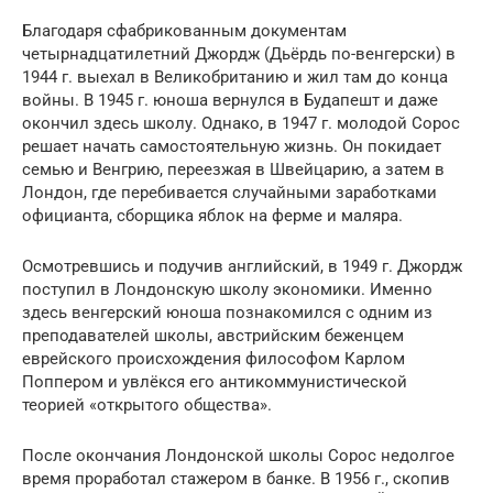
Благодаря сфабрикованным документам
четырнадцатилетний Джордж (Дьёрдь по-венгерски) в
1944 г. выехал в Великобританию и жил там до конца
войны. В 1945 г. юноша вернулся в Будапешт и даже
окончил здесь школу. Однако, в 1947 г. молодой Сорос
решает начать самостоятельную жизнь. Он покидает
семью и Венгрию, переезжая в Швейцарию, а затем в
Лондон, где перебивается случайными заработками
официанта, сборщика яблок на ферме и маляра.
Осмотревшись и подучив английский, в 1949 г. Джордж
поступил в Лондонскую школу экономики. Именно
здесь венгерский юноша познакомился с одним из
преподавателей школы, австрийским беженцем
еврейского происхождения философом Карлом
Поппером и увлёкся его антикоммунистической
теорией «открытого общества».
После окончания Лондонской школы Сорос недолгое
время проработал стажером в банке. В 1956 г., скопив