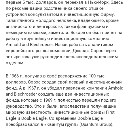
первые 5 тыс. долларов, он переехал в Нью-Йорк. Здесь
по рекомендации родственника своего отца он
устроился консультантом в инвестиционную фирму.
Талантливого молодого человека, владеющего, кроме
английского и венгерского, также французским и
немецким языками, заметили. Вскоре он был принят на
работу в крупнейшую инвестиционную компанию
Amhold and Blechroeder. Начав работать аналитиком
европейского рынка компании, Джордж Сорос через
четыре года уже руководил здесь исследовательским
отделом.
В 1966 г., получив в своё распоряжение 100 тыс.
долларов, Сорос создал свой первый инвестиционный
фонд. А в 1967 г. он убедил правление компании Amhold
and Blechroeder создать ещё два инвестиционных
фонда, которые с 1969 г. полностью перешли под его
руководство. Это и были, впоследствии получившие
мировую известность, инвестиционные фонды First
Eagle и Double Eagle. Со временем Double Eagle
преобразовался в «Квантум групп» (Quantum Group).