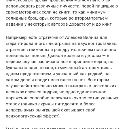
букмекера во время проведения матчей пытаются
использовать различные личности, порой пишущие о
своих методиках если не книги, то как минимум —
солидные брошюры, которые во втором-третьем
издании у некоторых авторов дорастают и до книг.
Например, есть стратегия от Алексея Вилина для
«гарантированного» выигрыша на двух контрставках,
стратегия «тайм-энд» и ряд других, причем постоянно
появляются новые. Дьявол кроется в деталях — в
первом случае расписано все в принципе верно, но
буквально один нюанс, отмеченный автором лишь
одним предложением и указанный как редкий, на
самом деле и сводит всю идею на нет. Во втором
случае действительно можно выиграть в нескольких
десятках случаев подряд, но одно-единственное
поражение способно перекрыть около сотни удачных
ставок (однако скрины пятидесяти и более
непрерывных выигрышей оказывают свой
психологический эффект).