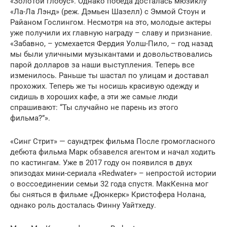
«Золотой глобус». Однако победа досталась мюзиклу
«Ла-Ла Лэнд» (реж. Дэмьен Шазелл) с Эммой Стоун и
Райаном Гослингом. Несмотря на это, молодые актеры
уже получили их главную награду – славу и признание.
«Забавно, – усмехается Фердия Уолш-Пило, – год назад
мы были уличными музыкантами и довольствовались
парой долларов за наши выступления. Теперь все
изменилось. Раньше ты шастал по улицам и доставал
прохожих. Теперь же ты носишь красивую одежду и
сидишь в хороших кафе, а эти же самые люди
спрашивают: “Ты случайно не парень из этого
фильма?”».
«Синг Стрит» — саундтрек фильма После громогласного
дебюта фильма Марк обзавелся агентом и начал ходить
по кастингам. Уже в 2017 году он появился в двух
эпизодах мини-сериала «Redwater» – непростой истории
о воссоединении семьи 32 года спустя. МакКенна мог
бы сняться в фильме «Дюнкерк» Кристофера Нолана,
однако роль досталась Финну Уайтхеду.