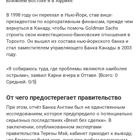
Ближнем Востоке и в Африке.
В 1998 году он переехал в Нью-Йорк, став вице-
президентом по корпоративным финансам, прежде чем
вернуться в Канаду, чтобы помочь Goldman Sachs
строить свои инвестиционно-банковские отношения в
Торонто. Он вышел из состава нью-йоркского банка и
стал заместителем управляющего Банка Канады в 2003
году.
«Я собираюсь туда, где проблемы являются наиболее
острыми», заявил Карни вчера в Оттаве. [Всего: 0
Средний: 0/5]
От чего предостерегает правительство
При этом, отчёт Банка Англии был не единственным
исследованием, которое предупредило о потенциально
серьезных последствиях «Brexit без сделки». В
заключении, опубликованном экспертами
правительства Терезы Мэй, кабинет приходит к выводу,
что Британия будет жить хуже при любом возможном