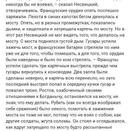
никогда бы не воевал, – сказал Несвицкий,
отворачиваясь. Французские орудия опять поспешно
заряжали. Пехота в синих капотах бегом двинулась к
мосту. Опять, но в разных промежутках, показались
дымки, и защелкала и затрещала картечь по мосту. Но в
этот раз Несвицкий не мог видеть того, что делалось на
мосту. С моста поднялся густой дым. Гусары успели
зажечь мост, и французские батареи стреляли по ним
уже не для того, чтобы помешать, а для того, что орудия
были наведены и было по ком стрелять. – Французы
успели сделать три картечные выстрела, прежде чем
гусары вернулись к коноводам. Два залпа были
сделаны неверно, и картечь всю перенесло, но зато
последний выстрел попал в середину кучки гусар и
повалил троих. Ростов, озабоченный своими
отношениями к Богданычу, остановился на мосту, не
зная, что ему делать. Рубить (как он всегда воображал
себе сражение) было некого, помогать в зажжении
моста он тоже не мог, потому что не взял с собою, как
другие солдаты, жгута соломы. Он стоял и оглядывался,
как вдруг затрещало по мосту будто рассыпанные