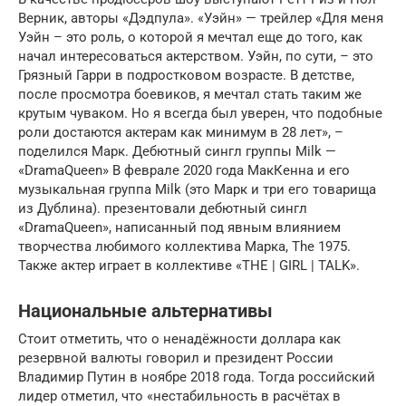
Верник, авторы «Дэдпула». «Уэйн» — трейлер «Для меня
Уэйн – это роль, о которой я мечтал еще до того, как
начал интересоваться актерством. Уэйн, по сути, – это
Грязный Гарри в подростковом возрасте. В детстве,
после просмотра боевиков, я мечтал стать таким же
крутым чуваком. Но я всегда был уверен, что подобные
роли достаются актерам как минимум в 28 лет», –
поделился Марк. Дебютный сингл группы Milk —
«DramaQueen» В феврале 2020 года МакКенна и его
музыкальная группа Milk (это Марк и три его товарища
из Дублина). презентовали дебютный сингл
«DramaQueen», написанный под явным влиянием
творчества любимого коллектива Марка, The 1975.
Также актер играет в коллективе «THE | GIRL | TALK».
Национальные альтернативы
Стоит отметить, что о ненадёжности доллара как
резервной валюты говорил и президент России
Владимир Путин в ноябре 2018 года. Тогда российский
лидер отметил, что «нестабильность в расчётах в