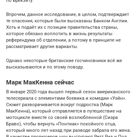
по Брекзиту.
Впрочем, данное исследование, в целом, подтверждает
те опасения, которые были высказаны Банком Англии.
Хоть и подаёт их с позиции правительства страны,
которое обязано воплотить в жизнь результаты
референдума об отделении, а потому в принципе не
рассматривает другие варианты.
Однако некоторые британские госчиновники всё же
высказываются и по этому поводу.
Марк МакКенна сейчас
В январе 2020 года вышел первый сезон американского
телесериала с элементами боевика и комедии «Уэйн».
Сюжет разворачивается вокруг подростка (Марк
МакКенна), который отправляется в путешествие на
мотоцикле вместе со своей возлюбленной (Сиэра
Браво), чтобы вернуть «Понтиак» покойного отца,
который много лет назад при разводе забрала его жена.
В качестве продюсеров шоу выступают Ретт Риз и Пол