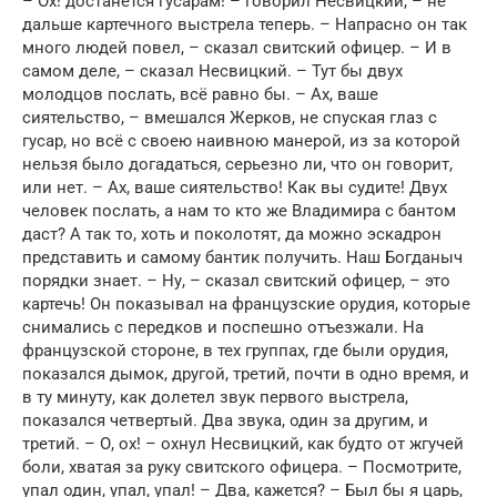
– Ох! достанется гусарам! – говорил Несвицкий, – не
дальше картечного выстрела теперь. – Напрасно он так
много людей повел, – сказал свитский офицер. – И в
самом деле, – сказал Несвицкий. – Тут бы двух
молодцов послать, всё равно бы. – Ах, ваше
сиятельство, – вмешался Жерков, не спуская глаз с
гусар, но всё с своею наивною манерой, из за которой
нельзя было догадаться, серьезно ли, что он говорит,
или нет. – Ах, ваше сиятельство! Как вы судите! Двух
человек послать, а нам то кто же Владимира с бантом
даст? А так то, хоть и поколотят, да можно эскадрон
представить и самому бантик получить. Наш Богданыч
порядки знает. – Ну, – сказал свитский офицер, – это
картечь! Он показывал на французские орудия, которые
снимались с передков и поспешно отъезжали. На
французской стороне, в тех группах, где были орудия,
показался дымок, другой, третий, почти в одно время, и
в ту минуту, как долетел звук первого выстрела,
показался четвертый. Два звука, один за другим, и
третий. – О, ох! – охнул Несвицкий, как будто от жгучей
боли, хватая за руку свитского офицера. – Посмотрите,
упал один, упал, упал! – Два, кажется? – Был бы я царь,