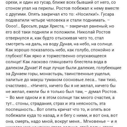
орехи, и один из гусар, ближе всех бывший от него, со
стоном упал на перилы. Ростов побежал к нему вместе
с другими. Опять закричал кто то: «Носилки!». Гусара
подхватили четыре человека и стали поднимать. –
Оооо!… Бросьте, ради Христа, – закричал раненый; но
его всё таки подняли и положили. Николай Ростов
отвернулся и, как будто отыскивая чего то, стал
смотреть на даль, на воду Дуная, на небо, на солнце.
Как хорошо показалось небо, как голубо, спокойно и
глубоко! Как ярко и торжественно опускающееся
солнце! Как ласково глянцовито блестела вода в
далеком Дунае! И еще лучше были далекие, голубеющие
за Дунаем горы, монастырь, таинственные ущелья,
залитые до макуш туманом сосновые леса… там тихо,
счастливо… «Ничего, ничего бы я не желал, ничего бы
не желал, ежели бы я только был там, – думал Ростов.
– Во мне одном и в этом солнце так много счастия, а
тут… стоны, страдания, страх и эта неясность, эта
поспешность… Вот опять кричат что то, и опять все
побежали куда то назад, и я бегу с ними, и вот она, вот
она, смерть, надо мной, вокруг меня… Мгновенье – и я