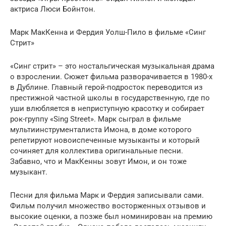
актриса Люси Бойнтон.
Марк МакКенна и Фердия Уолш-Пило в фильме «Синг
Стрит»
«Синг стрит» – это ностальгическая музыкальная драма
о взрослении. Сюжет фильма разворачивается в 1980-х
в Дублине. Главный герой-подросток переводится из
престижной частной школы в государственную, где по
уши влюбляется в неприступную красотку и собирает
рок-группу «Sing Street». Марк сыграл в фильме
мультиинструменталиста Имона, в доме которого
репетируют новоиспеченные музыканты и который
сочиняет для коллектива оригинальные песни.
Забавно, что и МакКенны зовут Имон, и он тоже
музыкант.
Песни для фильма Марк и Фердия записывали сами.
Фильм получил множество восторженных отзывов и
высокие оценки, а позже был номинирован на премию