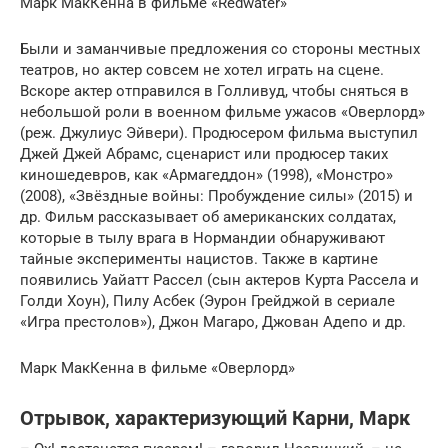
Марк МакКенна в фильме «Redwater»
Были и заманчивые предложения со стороны местных
театров, но актер совсем не хотел играть на сцене.
Вскоре актер отправился в Голливуд, чтобы сняться в
небольшой роли в военном фильме ужасов «Оверлорд»
(реж. Джулиус Эйвери). Продюсером фильма выступил
Джей Джей Абрамс, сценарист или продюсер таких
киношедевров, как «Армагеддон» (1998), «Монстро»
(2008), «Звёздные войны: Пробуждение силы» (2015) и
др. Фильм рассказывает об американских солдатах,
которые в тылу врага в Нормандии обнаруживают
тайные эксперименты нацистов. Также в картине
появились Уайатт Рассел (сын актеров Курта Рассела и
Голди Хоун), Пилу Асбек (Эурон Грейджой в сериале
«Игра престолов»), Джон Магаро, Джован Адепо и др.
Марк МакКенна в фильме «Оверлорд»
Отрывок, характеризующий Карни, Марк