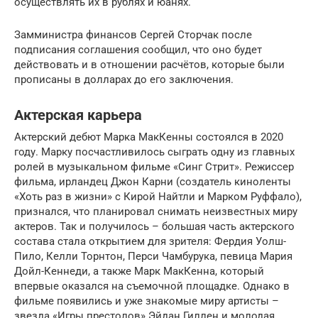
осуществлять их в рублях и юанях.
Замминистра финансов Сергей Сторчак после
подписания соглашения сообщил, что оно будет
действовать и в отношении расчётов, которые были
прописаны в долларах до его заключения.
Актерская карьера
Актерский дебют Марка МакКенны состоялся в 2020
году. Марку посчастливилось сыграть одну из главных
ролей в музыкальном фильме «Синг Стрит». Режиссер
фильма, ирландец Джон Карни (создатель киноленты
«Хоть раз в жизни» с Кирой Найтли и Марком Руффало),
признался, что планировал снимать неизвестных миру
актеров. Так и получилось – большая часть актерского
состава стала открытием для зрителя: Фердия Уолш-
Пило, Келли Торнтон, Перси Чамбурука, певица Мария
Дойл-Кеннеди, а также Марк МакКенна, который
впервые оказался на съемочной площадке. Однако в
фильме появились и уже знакомые миру артисты –
звезда «Игры престолов» Эйдан Гиллен и молодая