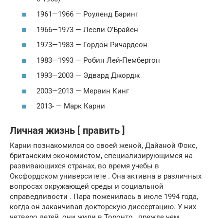
1961—1966 — Роуленд Баринг
1966—1973 — Лесли О’Брайен
1973—1983 — Гордон Ричардсон
1983—1993 — Робин Лей-Пембертон
1993—2003 — Эдвард Джордж
2003—2013 — Мервин Кинг
2013- — Марк Карни
Личная жизнь [ править ]
Карни познакомился со своей женой, Дайаной Фокс,
британским экономистом, специализирующимся на
развивающихся странах, во время учебы в
Оксфордском университете . Она активна в различных
вопросах окружающей среды и социальной
справедливости . Пара поженилась в июле 1994 года,
когда он заканчивал докторскую диссертацию. У них
четверо детей, они жили в Торонто , прежде чем