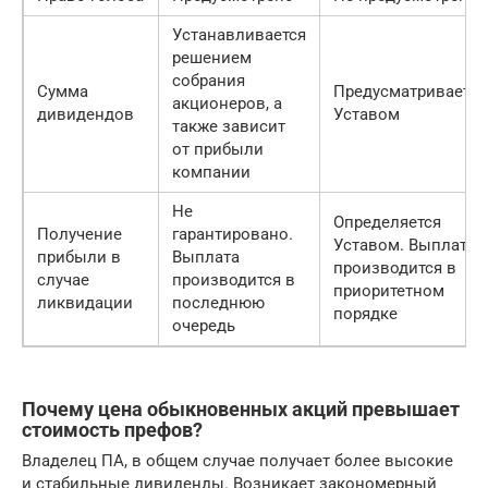
Устанавливается
решением
собрания
Сумма
Предусматривается
акционеров, а
дивидендов
Уставом
также зависит
от прибыли
компании
Не
Определяется
Получение
гарантировано.
Уставом. Выплата
прибыли в
Выплата
производится в
случае
производится в
приоритетном
ликвидации
последнюю
порядке
очередь
Почему цена обыкновенных акций превышает
стоимость префов?
Владелец ПА, в общем случае получает более высокие
и стабильные дивиденды. Возникает закономерный