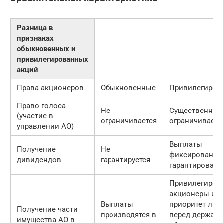
Разница в
признаках
обыкновенных и
привилегированных
акций
Права акционеров
Обыкновенные
Привилегиров
Право голоса
Не
Существенно
(участие в
ограничивается
ограничиваетс
управлении АО)
Выплаты
Получение
Не
фиксированы 
дивидендов
гарантируется
гарантирован
Привилегиров
акционеры им
Выплаты
приоритет лиш
Получение части
производятся в
перед держате
имущества АО в