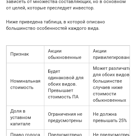
зависеть от множества составляющих, но в основном
от целей, которые преследует инвестор.
Ниже приведена таблица, в которой описано
большинство особенностей каждого вида.
Акции
Акции
Признак
обыкновенные
привилегированны
Может различаться
Будет
для обоих видов. В
одинаковой для
Номинальная
большинстве
обоих видов.
стоимость
случаев ниже
Превышает
стоимости
стоимость ПА
обыкновенных
Доля в
Ограничения не
Не должна
уставном
предусмотрены
превышать 25%
капитале
Право голоса
Предусмотрено
Не предусмотрено