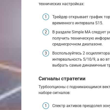
технических настройках:
Трейдер открывает график тор
временного интервала S15.
В разделе Simple MA следует у
получить техническую информ
среднесрочном диапазоне.
Воспользуйтесь 2 осциллятор
интервальность 5/10/9, а во 
выбрать самые динамичные т
Сигналы стратегии
Турбоопционы с поднимающимся вект
наборе сигналов:
Спектр активов преодолел зон