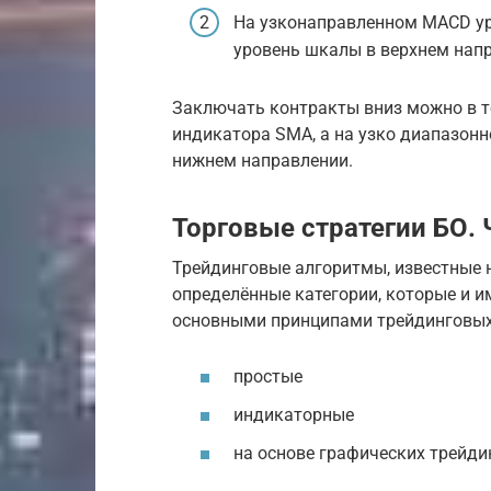
На узконаправленном MACD ур
уровень шкалы в верхнем нап
Заключать контракты вниз можно в то
индикатора SMA, а на узко диапазон
нижнем направлении.
Торговые стратегии БО.
Трейдинговые алгоритмы, известные 
определённые категории, которые и 
основными принципами трейдинговых р
простые
индикаторные
на основе графических трейди