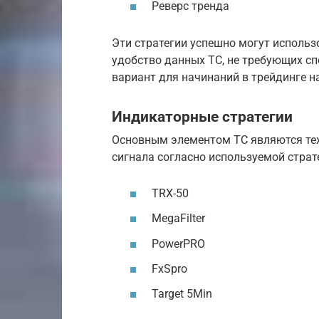
Реверс тренда
Эти стратегии успешно могут исполь
удобство данных ТС, не требующих с
вариант для начинаний в трейдинге н
Индикаторные стратегии
Основным элементом ТС являются тех
сигнала согласно используемой страт
TRX-50
MegaFilter
PowerPRO
FxSpro
Target 5Min