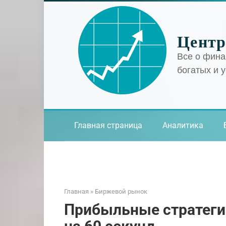
Перейти
к
контенту
Центр
Все о фина
богатых и 
Главная страница
Аналитика
Главная
»
Биржевой рынок
Прибыльные стратеги