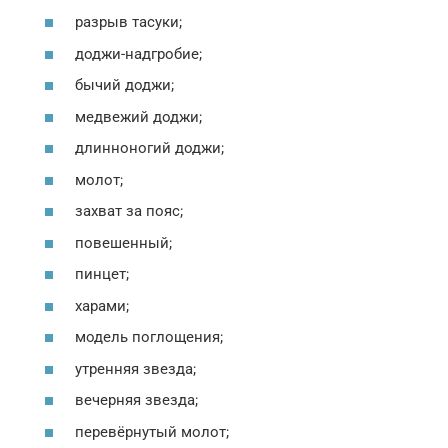
разрыв тасуки;
доджи-надгробие;
бычий доджи;
медвежий доджи;
длинноногий доджи;
молот;
захват за пояс;
повешенный;
пинцет;
харами;
модель поглощения;
утренняя звезда;
вечерняя звезда;
перевёрнутый молот;