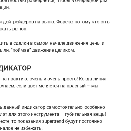
ероятностью развернется, чтобы в очередной раз
иции.
ди дейтрейдеров на рынке Форекс, потому что он в
ежать рынок.
ить в сделки в самом начале движения цены и,
ыли, “поймав” движение целиком.
ДИКАТОР
 на практике очень и очень просто! Когда линия
купаем, если цвет меняется на красный – мы
ь данный индикатор самостоятельно, особенно
Флэт для этого инструмента – губительная вещь!
есте, то показания supertrend будут постоянно
гналов не избежать.