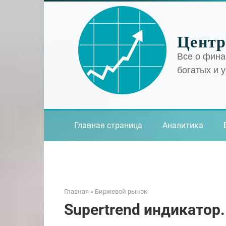
Перейти
к
контенту
Центр
Все о фина
богатых и 
Главная страница
Аналитика
Главная
»
Биржевой рынок
Supertrend индикатор