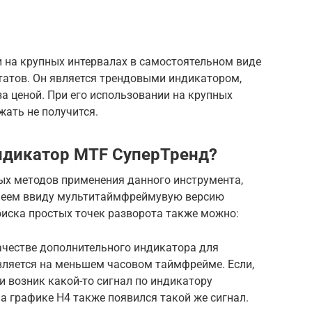
 и на крупных интервалах в самостоятельном виде
татов. Он является трендовыми индикатором,
за ценой. При его использовании на крупных
жать не получится.
ндикатор MTF СуперТренд?
х методов применения данного инструмента,
меем ввиду мультитаймфреймувую версию
оиска простых точек разворота также можно:
честве дополнительного индикатора для
вляется на меньшем часовом таймфрейме. Если,
 и возник какой-то сигнал по индикатору
 на графике Н4 также появился такой же сигнал.