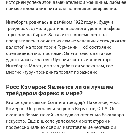
историей успеха этой замечательной женщины, дабы её
пример вдохновил читателя на великие свершения.
Ингеборга родилась в далёком 1922 году и, будучи
трейдером, сумела достичь высокого уровня в сфере
торговли на бирже. За каких-то восемь лет она
превратилась в одного их самых успешных спекулянтов
валютой на территории Германии – её состояние
оценивается миллионами. За эти годы она также
удостоилась звания «Лучший частный инвестор».
Ингеборга Моотц смогла добиться успеха там, где
многие «гуру» трейдинга терпят поражение.
Росс Кэмерон: Является ли он лучшим
трейдером Форекс в мире?
Кто сегодня самый богатый трейдер? Наверное, Росс
Кэмерон. Он родился и вырос в Вермонте, США. Он
окончил Вермонтский колледж со степенью бакалавра
искусств. Еще в школе увлекался архитектурой и
профессионально освоил изготовление чертежной