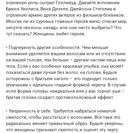
огромную роль сыграл Голливуд. Давайте вспомним
Брюса Уиллиса, Вина Дизеля, Джейсона Стэтхэма и
огромную армию других актеров из фильмов-боевиков.
Многие ли из суровых главных героев-мачо, спасая мир,
несутся «волосы назад», или они чисто выбриты? Что
тут сказать? Женщины любят героев.
• Подчеркнуть другие особенности. Чем меньше
внимания уделяется вашим волосам или их отсутствию
на вашей голове, тем больше – другим частям лица или
тела. Если у вас особенно красивая улыбка, она может
показаться даже лучше без волос на голове. Будьте
осторожны с бритьем наголо – это подходит только
мужчинам с идеально гладкой формой черепа. В случае
если форма головы неидеальна или у вас торчат уши –
бритая голова создаст противоположный эффект.
• Уверенность в себе. Требуется набраться немалой
смелости, чтобы расстаться с волосами. Все-таки это
радикально меняет привычный образ. Будьте уверены,
что женщины признают смелость и оценят эту черту