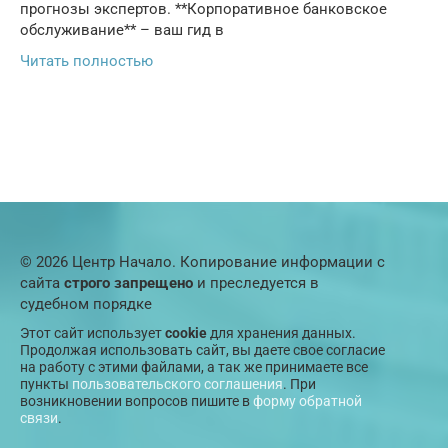
прогнозы экспертов. **Корпоративное банковское
обслуживание** – ваш гид в
Читать полностью
© 2026 Центр Начало. Копирование информации с
сайта
строго запрещено
и преследуется в
судебном порядке
Этот сайт использует
cookie
для хранения данных.
Продолжая использовать сайт, вы даете свое согласие
на работу с этими файлами, а так же принимаете все
пункты
пользовательского соглашения
. При
возникновении вопросов пишите в
форму обратной
связи
.