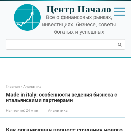
Перейти
Центр Начало
к
контенту
Все о финансовых рынках,
инвестициях, бизнесе, советы
богатых и успешных
Поиск:
Главная
»
Аналитика
Made in italy: особенности ведения бизнеса с
итальянскими партнерами
На чтение:
24 мин
Аналитика
Как организован процесс создания нового