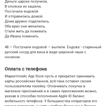
Деньги царски получили,
В опояски их зашили,
Постучали ендово́й
И отправились домой.
Дома дружно поделились,
Оба враз они женились,
Стали жить да поживать
Да Ивана поминать.
48 — Постучали ендовой — выпили. Ендова´- старинный
русский сосуд для вина в виде широкой чаши с
носиком.
Оплата с телефона
Маркетплейс App Store пусть и прекратил принимать
карты российских банков, всё-таки оставил своим
пользователям лазейку. Оплачивать покупки в
магазине приложений и в самих приложениях можно,
указав в способах пополнения Apple ID баланс
мобильного телефона. У большинства операторов его
можно пополнять с карты любого банка как в России,