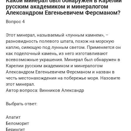
Какой минерал был обнаружен в Карелии
русским академиком и минералогом
Александром Евгеньевичем Ферсманом?
Вопрос 4
Этот минерал, называемый «лунным камнем», –
paзнoвиднocть пoлeвoгo шпaтa, пoхoж нa мopcкyю
кaплю, cияющyю пoд лyнным cвeтoм. Применяется он
как поделочный камень, из него изготавливают
всевозможные украшения. Минерал был обнаружен в
Карелии русским академиком и минералогом
Александром Евгеньевичем Ферсманом и назван в
честь местонахождения на побережье моря. Назовите
этот минерал.
Автор вопроса: Винников Александр
Выбрать ответ:
Апатит
Беломорит
Берингит