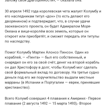
заложу свои драгоценности», — сказала она.
30 апреля 1492 года королевская чета жалует Колумбу и
его наследникам титул «дон» (то есть делают его
дворянином) и подтверждает, что, в случае удачи
заокеанского проекта, он будет Адмиралом Моря-
Океана и вице-королём всех земель, которые он
откроет или приобретёт, и сможет передать эти титулы
по наследству.
Помог Колумбу Мартин Алонсо Пинсон. Один из
кораблей, — «Пинта» — был его собственный, и
снарядил он его за свой счёт; денег на второй корабль
он дал Христофору в долг, чтобы Колумб мог сделать
свой формальный вклад по договору. На третье судно
деньги под его же поручительство выдали местные
марраны (в Испании и Португалии — евреи, принявшие
христианство).
Всего Колумб совершил 4 плавания к Америке:- Первое
плавание (2 августа 1492 — 15 марта 1493),- Второе