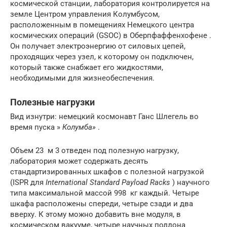
космической станции, лаборатория контролируется на
земле Центром управления Колумбусом,
расположенным в помещениях Немецкого центра
космических операций (GSOC) в Оберпфаффенхофене .
Он получает электроэнергию от силовых цепей,
проходящих через узел, к которому он подключен,
который также снабжает его жидкостями,
необходимыми для жизнеобеспечения.
Полезные нагрузки
Вид изнутри: немецкий космонавт Ганс Шлегель во
время пуска »
Колумба»
.
Объем 23
м 3
отведен под полезную нагрузку,
лаборатория может содержать десять
стандартизированных шкафов с полезной нагрузкой
(ISPR для
International Standard Payload Racks
) научного
типа максимальной массой 998
кг
каждый. Четыре
шкафа расположены спереди, четыре сзади и два
вверху. К этому можно добавить вне модуля, в
космическом вакууме, четыре научных поддона