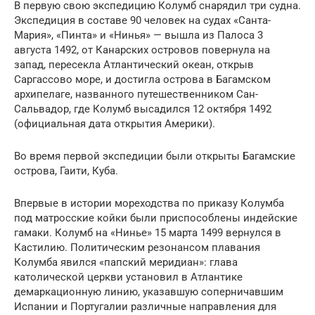
В первую свою экспедицию Колумб снарядил три судна.
Экспедиция в составе 90 человек на судах «Санта-
Мария», «Пинта» и «Нинья» — вышла из Палоса 3
августа 1492, от Канарских островов повернула на
запад, пересекла Атлантический океан, открыв
Саргассово море, и достигла острова в Багамском
архипелаге, названного путешественником Сан-
Сальвадор, где Колумб высадился 12 октября 1492
(официальная дата открытия Америки).
Во время первой экспедиции были открыты Багамские
острова, Гаити, Куба.
Впервые в истории мореходства по приказу Колумба
под матросские койки были приспособлены индейские
гамаки. Колумб на «Нинье» 15 марта 1499 вернулся в
Кастилию. Политическим резонансом плавания
Колумба явился «папский меридиан»: глава
католической церкви установил в Атлантике
демаркационную линию, указавшую соперничавшим
Испании и Португалии различные направления для