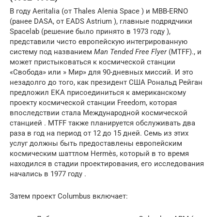
В году Aeritalia (от Thales Alenia Space ) и MBB-ERNO
(ранее DASA, от EADS Astrium ), главные подрядчики
Spacelab (решение было принято в 1973 году ),
представили чисто европейскую интегрированную
систему под названием
Man Tended Free Flyer
(MTFF)., и
может пристыковаться к космической станции
«Свобода» или » Мир» для 90-дневных миссий. И это
незадолго до того, как президент США Рональд Рейган
предложил ЕКА присоединиться к американскому
проекту космической станции Freedom, которая
впоследствии стала Международной космической
станцией . MTFF также планируется обслуживать два
раза в год на период от 12 до 15 дней. Семь из этих
услуг должны быть предоставлены европейским
космическим шаттлом Hermès, который в то время
находился в стадии проектирования, его исследования
начались в 1977 году .
Затем проект Columbus включает: