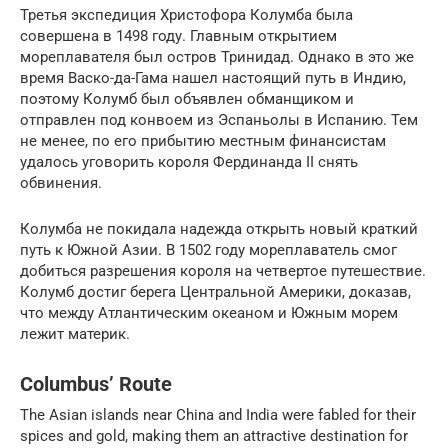
Третья экспедиция Христофора Колумба была
совершена в 1498 году. Главным открытием
мореплавателя был остров Тринидад. Однако в это же
время Васко-да-Гама нашел настоящий путь в Индию,
поэтому Колумб был объявлен обманщиком и
отправлен под конвоем из Эспаньолы в Испанию. Тем
не менее, по его прибытию местным финансистам
удалось уговорить короля Фердинанда II снять
обвинения.
Колумба не покидала надежда открыть новый краткий
путь к Южной Азии. В 1502 году мореплаватель смог
добиться разрешения короля на четвертое путешествие.
Колумб достиг берега Центральной Америки, доказав,
что между Атлантическим океаном и Южным морем
лежит материк.
Columbus’ Route
The Asian islands near China and India were fabled for their
spices and gold, making them an attractive destination for