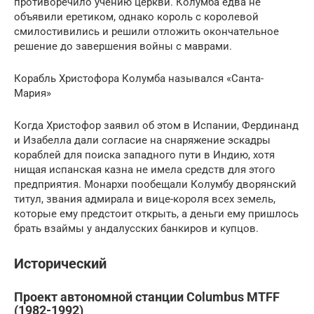
противоречило учению церкви. Колумба едва не
объявили еретиком, однако король с королевой
смилостивились и решили отложить окончательное
решение до завершения войны с маврами.
Корабль Христофора Колумба назывался «Санта-
Мария»
Когда Христофор заявил об этом в Испании, Фердинанд
и Изабелла дали согласие на снаряжение эскадры
кораблей для поиска западного пути в Индию, хотя
нищая испанская казна не имела средств для этого
предприятия. Монархи пообещали Колумбу дворянский
титул, звания адмирала и вице-короля всех земель,
которые ему предстоит открыть, а деньги ему пришлось
брать взаймы у андалусских банкиров и купцов.
Исторический
Проект автономной станции Columbus MTFF
(1982-1992)