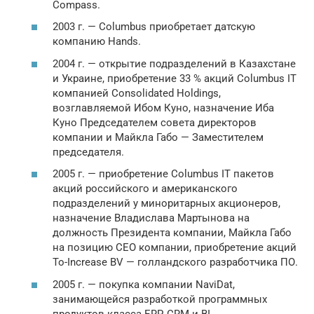
Compass.
2003 г. — Columbus приобретает датскую
компанию Hands.
2004 г. — открытие подразделений в Казахстане
и Украине, приобретение 33 % акций Columbus IT
компанией Consolidated Holdings,
возглавляемой Ибом Куно, назначение Иба
Куно Председателем совета директоров
компании и Майкла Габо — Заместителем
председателя.
2005 г. — приобретение Columbus IT пакетов
акций российского и американского
подразделений у миноритарных акционеров,
назначение Владислава Мартынова на
должность Президента компании, Майкла Габо
на позицию CEO компании, приобретение акций
To-Increase BV — голландского разработчика ПО.
2005 г. — покупка компании NaviDat,
занимающейся разработкой программных
продуктов класса ERP, CRM и BI.