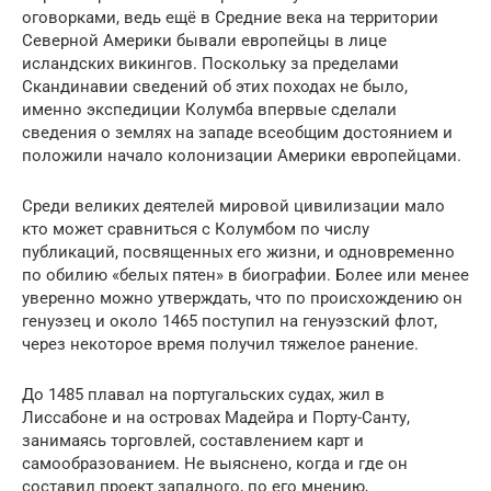
оговорками, ведь ещё в Средние века на территории
Северной Америки бывали европейцы в лице
исландских викингов. Поскольку за пределами
Скандинавии сведений об этих походах не было,
именно экспедиции Колумба впервые сделали
сведения о землях на западе всеобщим достоянием и
положили начало колонизации Америки европейцами.
Среди великих деятелей мировой цивилизации мало
кто может сравниться с Колумбом по числу
публикаций, посвященных его жизни, и одновременно
по обилию «белых пятен» в биографии. Более или менее
уверенно можно утверждать, что по происхождению он
генуэзец и около 1465 поступил на генуэзский флот,
через некоторое время получил тяжелое ранение.
До 1485 плавал на португальских судах, жил в
Лиссабоне и на островах Мадейра и Порту-Санту,
занимаясь торговлей, составлением карт и
самообразованием. Не выяснено, когда и где он
составил проект западного, по его мнению,