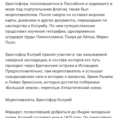
Христофора, поселившегося в Лиссабоне и ходившего в
море под португальским флагом, также был
мореплавателем. После смерти он оставил морские
карты, дневники и другие документы, перешедшие по
наследству к Колумбу. По ним путешественник
продолжил изучение географии, одновременно
штудируя труды Пикколомини, Пьера де Айльи, Марко
Поло.
Христофор Колумб принял участие в так называемой
северной экспедиции, в составе которой его путь
проходил через Британские острова и Исландию.
Предположительно, там мореплаватель и услышал
скандинавские саги и истории о викингах, Эрике Рыжем
и Лейве Эрикссоне, которые достигли побережья
«Большой земли», переплыв Атлантический океан.
Мореплаватель Христофор Колумб
Маршрут, позволявший добраться до Индии западным
путем, Колумб составил еще в 1475 году. Он представил