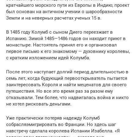
кратчайшего морского пути из Европы в Индию; проект
был основан на античном учении о шарообразности
Земли и на неверных расчетах ученых 15 в.
В 1485 году Колумб с сыном Диего переезжает в
Испанию. Зимой 1485—1486 годов он находит приют в
монастыре. Настоятель принял его и организовал
первое письмо к его знакомому — духовнику королевы,
с кратким изложением идей Колумба.
После этого наступает долгий период длительностью в
семь лет, когда будующий первооткрыватель пытается
заинтересовать Короля и найти меценатов для своего
путешествия. Но все это время раз за разом ему
отказывали. Тем более, что надвигалась война и никто
не хотел рисковать деньгами.
Уже практически потеряв надежду Колумб
собрасляэмигрировать во Франции. Но здесь шаг
навстречу сделала королева Испании Изабелла. «Я