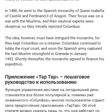
In 1486, he went to the Spanish monarchy of Queen Isabella
of Castile and Ferdinand II of Aragon. Their focus was on a
war with the Muslims, and their nautical experts were
skeptical, so they initially rejected Columbus.
The idea, however, must have intrigued the monarchs, for
they kept Columbus on a retainer. Columbus continued to
lobby the royal court, and soon the Spanish army captured
the last Muslim stronghold in Granada in January
1492. Shortly thereafter, the monarchs agreed to finance his
expedition.
Приложение «Tap Tap» – пошаговое
руководство к использованию
Функция управления жестами на сегодняшний день
становится все более популярной и, помимо уже
знаменитого «Columbus», многие пользователи отдают
свое предпочтение приложению «TapTap». Об этой
утилите можно сказать лишь то, что она работает по