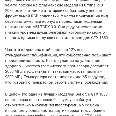
чем-то похожа на флагманские модели RTX типа RTX
2070, хотя в отличие от старших собратьев, у нее нет
фронтальной RGB-подсветки. У карты приятный на вид
серебристо-черный корпус с последними моделями
вентиляторов MSI TORX 3.0. Они радуют невероятно
низким уровнем шума, благодаря которому их можно
назвать одними из лучших вентиляторов для GTX 1650.
Частота видеочипа этой карты на 12% выше
стандартных спецификаций, что существенно повышает
производительность. Разгон удается на удивление
здорово – частота графического процессора достигает
2050 МГц, а эффективная тактовая частота памяти –
9300 МГц. Температура составляет около 65 градусов,
что говорит о прекрасной работе системы охлаждения.
В целом это одна из лучших моделей GeForce GTX 1650,
сочетающая практически бесшумную работу с
относительно низкими температурами, но ее цена
выше, чем у большинства других вариантов: добавив
еще пару тысяч рублей, можно купить уже GTX 1660.