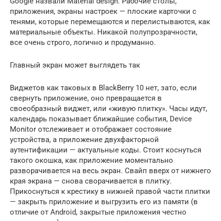
Google назвали Material design. Рабочие столы,
приложения, экраны настроек — плоские карточки с
тенями, которые перемещаются и перелистываются, как
материальные объекты. Никакой полупрозрачности,
все очень строго, логично и продуманно.
Главный экран может выглядеть так
Виджетов как таковых в BlackBerry 10 нет, зато, если
свернуть приложение, оно превращается в
своеобразный виджет, или «живую плитку». Часы идут,
календарь показывает ближайшие события, Device
Monitor отслеживает и отображает состояние
устройства, а приложение двухфакторной
аутентификации — актуальные коды. Стоит коснуться
такого окошка, как приложение моментально
разворачивается на весь экран. Свайп вверх от нижнего
края экрана — снова сворачивается в плитку.
Прикоснуться к крестику в нижней правой части плитки
— закрыть приложение и выгрузить его из памяти (в
отличие от Android, закрытые приложения честно