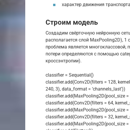
характер движения транспорта
Строим модель
Создадим свёрточную нейронную сеть
располагается слой MaxPooling2D), 1 
проблема является многоклассовой, п
потери определяются с помощью catego
кроссэнтропии).
classifier = Sequential()
classifier.add(Conv2D(filters = 128, kernel_
240, 3), data_format = ‘channels_last’))
classifier.add(MaxPooling2D(pool_size = (
classifier.add(Conv2D(filters = 64, kernel_si
classifier.add(MaxPooling2D(pool_size = (
classifier.add(Conv2D(filters = 32, kernel_si
classifier.add(MaxPooling2D(pool_size = (