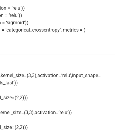
on = ‘relu’))
n = ‘relu’))
 = ‘sigmoid’))
 = ‘categorical_crossentropy’, metrics = )
,kernel_size=(3,3),activation=’relu’,input_shape=
s_last’))
_size=(2,2)))
ernel_size=(3,3),activation=’relu’))
_size=(2,2)))