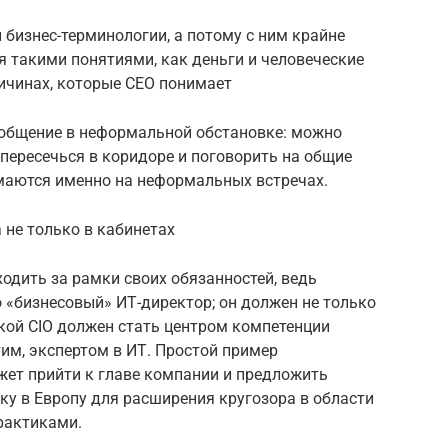
 бизнес-терминологии, а потому с ним крайне
уя такими понятиями, как деньги и человеческие
ичинах, которые СЕО понимает
т общение в неформальной обстановке: можно
 пересечься в коридоре и поговорить на общие
маются именно на неформальных встречах.
 не только в кабинетах
одить за рамки своих обязанностей, ведь
 «бизнесовый» ИТ-директор; он должен не только
акой CIO должен стать центром компетенции
тим, экспертом в ИТ. Простой пример
жет прийти к главе компании и предложить
ку в Европу для расширения кругозора в области
рактиками.