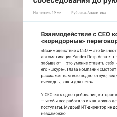
собеседования до ру
На чтение:
19 мин
Рубрика:
Аналитика
Взаимодействие с СЕО к
«коридорные» перегово
«Взаимодействие с СЕО — это бизнес-
автоматизации Yandex Петр Асратян.
забывают – это умение ставить себя 
его «шкуре». Глава компании смотрит 
расскажет вам всю подноготную, ведь
очевидны, как и для него».
У СЕО есть одно требование, которо
— чтобы все работало и как можно де
постулаты. Мудрый ИТ-директор не до
невозможно