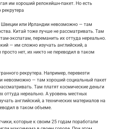
агая им хороший релокейшн-пакет. Но есть
 рекрутера
з Швеции или Ирландии невозможно — там
ства. Китай тоже лучше не рассматривать. Там
там-экспатам, переманить их оттуда нереально.
кий — им сложно изучать английский, а
просто нет, их никто не переводил в таком
ранного рекрутера. Например, перевезти
ии невозможно — там хороший социальный пакет
 рассматривать. Там платят космические деньги
х оттуда нереально. А уровень местных
учать английский, а технических материалов на
реводил в таком объеме.
тчики, которые к своим 25 годам поработали
игли максимума в своем городе. При этом