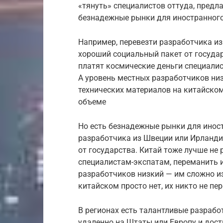
«тянуть» специалистов оттуда, предл
безнадежные рынки для иностранного
Например, перевезти разработчика и
хороший социальный пакет от государ
платят космические деньги специалис
А уровень местных разработчиков низ
технических материалов на китайском 
объеме
Но есть безнадежные рынки для иност
разработчика из Швеции или Ирланд
от государства. Китай тоже лучше не
специалистам-экспатам, переманить и
разработчиков низкий — им сложно из
китайском просто нет, их никто не пе
В регионах есть талантливые разрабо
удаленно на Штаты или Европу и дост