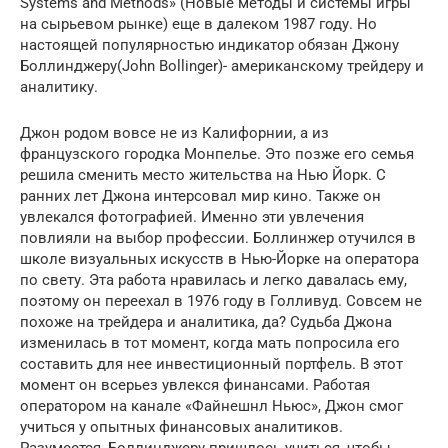
Systems and Methods» (Новые методы и системы игры
на сырьевом рынке) еще в далеком 1987 году. Но
настоящей популярностью индикатор обязан Джону
Боллинджеру(John Bollinger)- американскому трейдеру и
аналитику.
Джон родом вовсе не из Калифорнии, а из
французского городка Монпелье. Это позже его семья
решила сменить место жительства на Нью Йорк. С
ранних лет Джона интерсовал мир кино. Также он
увлекался фотографией. Именно эти увлечения
повлияли на выбор профессии. Боллинжер отучился в
школе визуальных искусств в Нью-Йорке на оператора
по свету. Эта работа нравилась и легко давалась ему,
поэтому он переехал в 1976 году в Голливуд. Совсем не
похоже на трейдера и аналитика, да? Судьба Джона
изменилась в тот момент, когда мать попросила его
составить для нее инвестиционный портфель. В этот
момент он всерьез увлекся финансами. Работая
оператором на канале «Файнешнл Ньюс», Джон смог
учиться у опытных финансовых аналитиков.
Разумеется, Боллинджеру пришлось учиться, чтобы