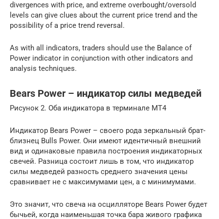
divergences with price, and extreme overbought/oversold
levels can give clues about the current price trend and the
possibility of a price trend reversal.
As with all indicators, traders should use the Balance of
Power indicator in conjunction with other indicators and
analysis techniques.
Bears Power – индикатор силы медведей
Рисунок 2. Оба индикатора в терминале МТ4
Индикатор Bears Power – своего рода зеркальный брат-
близнец Bulls Power. Они имеют идентичный внешний
вид и одинаковые правила построения индикаторных
свечей. Разница состоит лишь в том, что индикатор
силы медведей разность среднего значения цены
сравнивает не с максимумами цен, а с минимумами.
Это значит, что свеча на осцилляторе Bears Power будет
бычьей, когда наименьшая точка бара живого графика