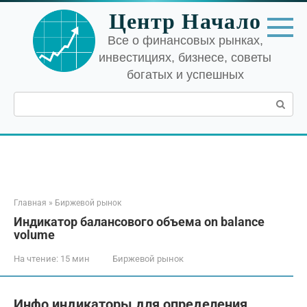
Перейти
Центр Начало
к
контенту
Все о финансовых рынках,
инвестициях, бизнесе, советы
богатых и успешных
Поиск:
Главная
»
Биржевой рынок
Индикатор балансового объема on balance
volume
На чтение:
15 мин
Биржевой рынок
Инфо индикаторы для определения