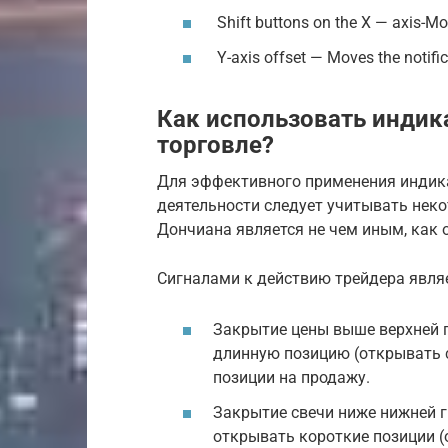
Shift buttons on the X — axis-Mov
Y-axis offset — Moves the notific
Как использовать индика
торговле?
Для эффективного применения индика
деятельности следует учитывать нек
Дончиана является не чем иным, как 
Сигналами к действию трейдера являе
Закрытие цены выше верхней г
длинную позицию (открывать с
позиции на продажу.
Закрытие свечи ниже нижней г
открывать короткие позиции (о