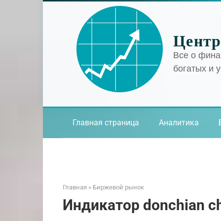
Перейти
к
контенту
Центр
Все о фина
богатых и 
Главная страница
Аналитика
Главная
»
Биржевой рынок
Индикатор donchian c