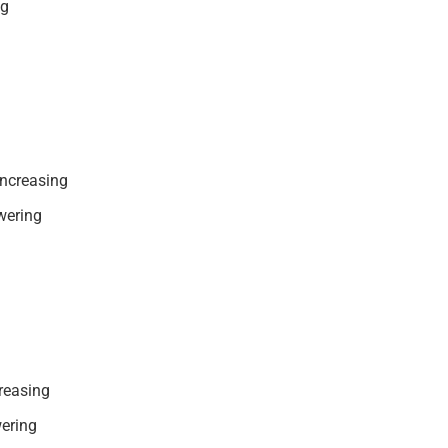
ng
increasing
owering
creasing
wering