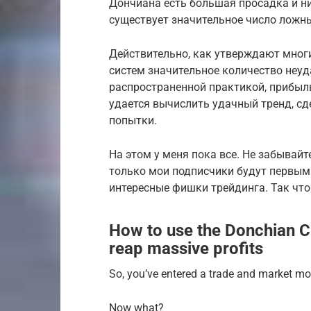
Дончиана есть большая просадка и н
существует значительное число ложны
Действительно, как утверждают мног
систем значительное количество неу
распространенной практикой, прибыль
удается вычислить удачный тренд, с
попытки.
На этом у меня пока все. Не забывай
только мои подписчики будут первым
интересные фишки трейдинга. Так что 
How to use the Donchian Ch
reap massive profits
So, you’ve entered a trade and market mov
Now what?