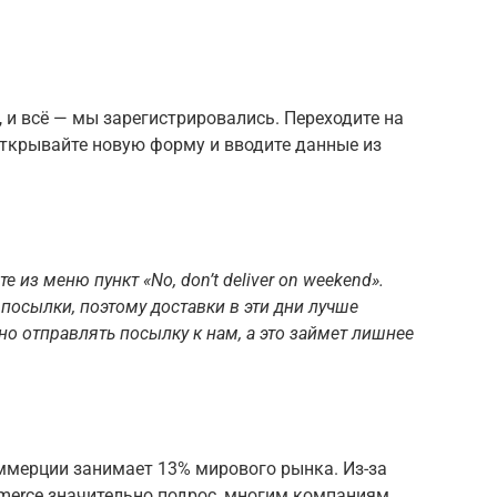
, и всё — мы зарегистрировались. Переходите на
открывайте новую форму и вводите данные из
те из меню пункт «No, don’t deliver on weekend».
осылки, поэтому доставки в эти дни лучше
но отправлять посылку к нам, а это займет лишнее
мерции занимает 13% мирового рынка. Из-за
merce значительно подрос, многим компаниям,