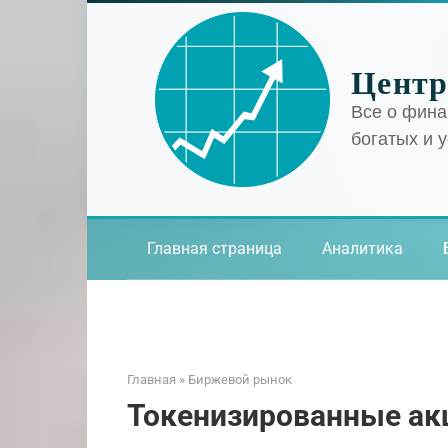
Перейти
к
контенту
Центр
Все о фина
богатых и 
Главная страница
Аналитика
Главная
»
Биржевой рынок
Токенизированные ак