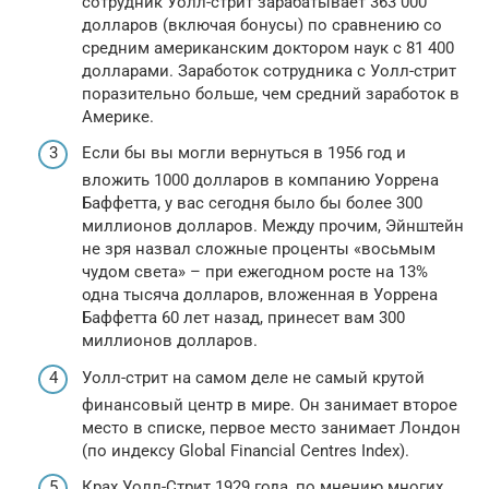
сотрудник Уолл-стрит зарабатывает 363 000
долларов (включая бонусы) по сравнению со
средним американским доктором наук с 81 400
долларами. Заработок сотрудника с Уолл-стрит
поразительно больше, чем средний заработок в
Америке.
Если бы вы могли вернуться в 1956 год и
вложить 1000 долларов в компанию Уоррена
Баффетта, у вас сегодня было бы более 300
миллионов долларов. Между прочим, Эйнштейн
не зря назвал сложные проценты «восьмым
чудом света» – при ежегодном росте на 13%
одна тысяча долларов, вложенная в Уоррена
Баффетта 60 лет назад, принесет вам 300
миллионов долларов.
Уолл-стрит на самом деле не самый крутой
финансовый центр в мире. Он занимает второе
место в списке, первое место занимает Лондон
(по индексу Global Financial Centres Index).
Крах Уолл-Стрит 1929 года, по мнению многих,