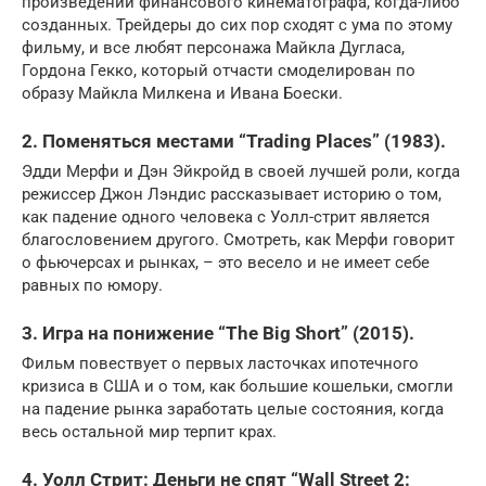
произведений финансового кинематографа, когда-либо
созданных. Трейдеры до сих пор сходят с ума по этому
фильму, и все любят персонажа Майкла Дугласа,
Гордона Гекко, который отчасти смоделирован по
образу Майкла Милкена и Ивана Боески.
2. Поменяться местами “Trading Places” (1983).
Эдди Мерфи и Дэн Эйкройд в своей лучшей роли, когда
режиссер Джон Лэндис рассказывает историю о том,
как падение одного человека с Уолл-стрит является
благословением другого. Смотреть, как Мерфи говорит
о фьючерсах и рынках, – это весело и не имеет себе
равных по юмору.
3. Игра на понижение “The Big Short” (2015).
Фильм повествует о первых ласточках ипотечного
кризиса в США и о том, как большие кошельки, смогли
на падение рынка заработать целые состояния, когда
весь остальной мир терпит крах.
4. Уолл Стрит: Деньги не спят “Wall Street 2: