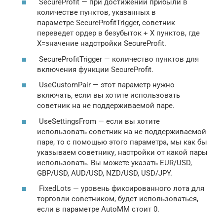
SecureProfit — при достижении прибыли в
количестве пунктов, указанных в
параметре SecureProfitTrigger, советник
переведет ордер в безубыток + Х пунктов, где
Х=значение надстройки SecureProfit.
SecureProfitTrigger — количество пунктов для
включения функции SecureProfit.
UseCustomPair — этот параметр нужно
включать, если вы хотите использовать
советник на не поддерживаемой паре.
UseSettingsFrom — если вы хотите
использовать советник на не поддерживаемой
паре, то с помощью этого параметра, мы как бы
указываем советнику, настройки от какой пары
использовать. Вы можете указать EUR/USD,
GBP/USD, AUD/USD, NZD/USD, USD/JPY.
FixedLots — уровень фиксированного лота для
торговли советником, будет использоваться,
если в параметре AutoMM стоит 0.