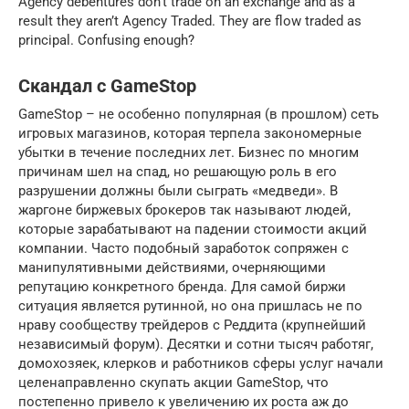
Agency debentures don’t trade on an exchange and as a
result they aren’t Agency Traded. They are flow traded as
principal. Confusing enough?
Скандал с GameStop
GameStop – не особенно популярная (в прошлом) сеть
игровых магазинов, которая терпела закономерные
убытки в течение последних лет. Бизнес по многим
причинам шел на спад, но решающую роль в его
разрушении должны были сыграть «медведи». В
жаргоне биржевых брокеров так называют людей,
которые зарабатывают на падении стоимости акций
компании. Часто подобный заработок сопряжен с
манипулятивными действиями, очерняющими
репутацию конкретного бренда. Для самой биржи
ситуация является рутинной, но она пришлась не по
нраву сообществу трейдеров с Реддита (крупнейший
независимый форум). Десятки и сотни тысяч работяг,
домохозяек, клерков и работников сферы услуг начали
целенаправленно скупать акции GameStop, что
постепенно привело к увеличению их роста аж до