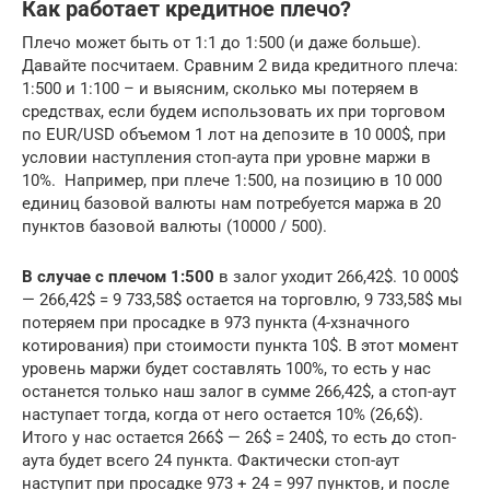
Как работает кредитное плечо?
Плечо может быть от 1:1 до 1:500 (и даже больше).
Давайте посчитаем. Сравним 2 вида кредитного плеча:
1:500 и 1:100 – и выясним, сколько мы потеряем в
средствах, если будем использовать их при торговом
по EUR/USD объемом 1 лот на депозите в 10 000$, при
условии наступления стоп-аута при уровне маржи в
10%. Например, при плече 1:500, на позицию в 10 000
единиц базовой валюты нам потребуется маржа в 20
пунктов базовой валюты (10000 / 500).
В случае с плечом 1:500
в залог уходит 266,42$. 10 000$
— 266,42$ = 9 733,58$ остается на торговлю, 9 733,58$ мы
потеряем при просадке в 973 пункта (4-хзначного
котирования) при стоимости пункта 10$. В этот момент
уровень маржи будет составлять 100%, то есть у нас
останется только наш залог в сумме 266,42$, а стоп-аут
наступает тогда, когда от него остается 10% (26,6$).
Итого у нас остается 266$ — 26$ = 240$, то есть до стоп-
аута будет всего 24 пункта. Фактически стоп-аут
наступит при просадке 973 + 24 = 997 пунктов, и после