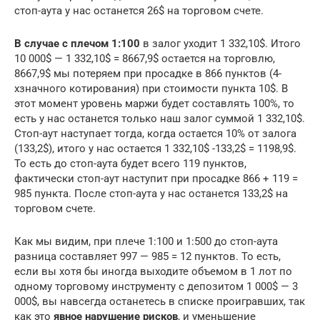
стоп-аута у нас останется 26$ на торговом счете.
В случае с плечом 1:100
в залог уходит 1 332,10$. Итого
10 000$ — 1 332,10$ = 8667,9$ остается на торговлю,
8667,9$ мы потеряем при просадке в 866 пунктов (4-
хзначного котирования) при стоимости пункта 10$. В
этот момент уровень маржи будет составлять 100%, то
есть у нас останется только наш залог суммой 1 332,10$.
Стоп-аут наступает тогда, когда остается 10% от залога
(133,2$), итого у нас остается 1 332,10$ -133,2$ = 1198,9$.
То есть до стоп-аута будет всего 119 пунктов,
фактически стоп-аут наступит при просадке 866 + 119 =
985 пункта. После стоп-аута у нас останется 133,2$ на
торговом счете.
Как мы видим, при плече 1:100 и 1:500 до стоп-аута
разница составляет 997 — 985 = 12 пунктов. То есть,
если вы хотя бы иногда выходите объемом в 1 лот по
одному торговому инструменту с депозитом 1 000$ — 3
000$, вы навсегда останетесь в списке проигравших, так
как это
явное нарушение рисков
, и уменьшение